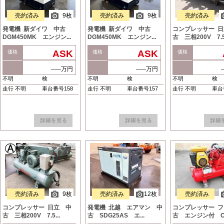
売約済み
9枚
売約済み
9枚
売約済み
発電機 新ダイワ 中古
発電機 新ダイワ 中古
コンプレッサー 
DGM450MK エンジン...
DGM450MK エンジン...
古 三相200V 7.5.
ASK
ASK
価格
価格
価格
-----万円
-----万円
不明
検
不明
検
不明
検
走行 不明
車台番号158
走行 不明
車台番号157
走行 不明
車台
売約済み
9枚
売約済み
12枚
売約済み
コンプレッサー 日立 中
発電機 北越 エアマン 中
コンプレッサー 
古 三相200V 7.5...
古 SDG25AS エ...
古 エンジン付 OW