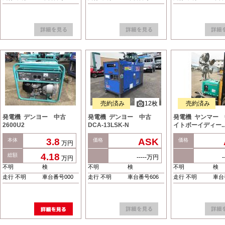
売約済み
12枚
売約済み
発電機 デンヨー 中古
発電機 デンヨー 中古
発電機 ヤンマー
2600U2
DCA-13LSK-N
イトボーイディー..
3.8
ASK
本体
価格
価格
万円
4.18
総額
-----万円
万円
不明
検
不明
検
不明
検
走行 不明
車台番号000
走行 不明
車台番号606
走行 不明
車台