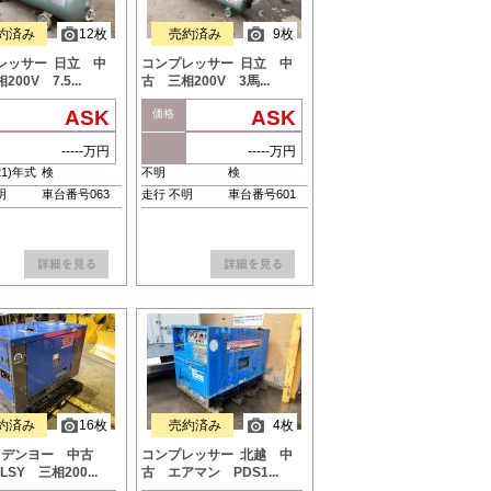
約済み
12枚
売約済み
9枚
レッサー 日立 中
コンプレッサー 日立 中
00V 7.5...
古 三相200V 3馬...
ASK
ASK
価格
-----万円
-----万円
21)年式
検
不明
検
明
車台番号063
走行 不明
車台番号601
約済み
16枚
売約済み
4枚
 デンヨー 中古
コンプレッサー 北越 中
3LSY 三相200...
古 エアマン PDS1...