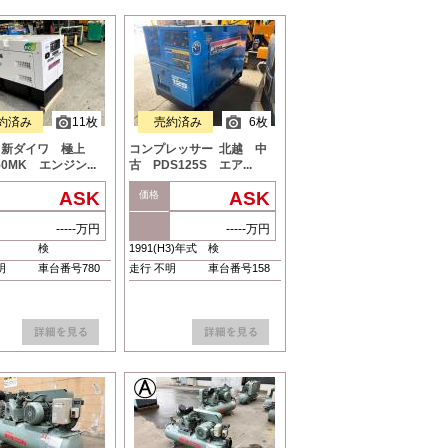
約済み
11枚
売約済み
6枚
 新ダイワ 極上
コンプレッサー 北越 中
50MK エンジン...
古 PDS125S エア...
ASK
ASK
価格
-----万円
-----万円
検
1991(H3)年式
検
明
車台番号780
走行 不明
車台番号158