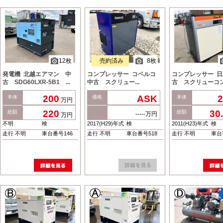
12枚
売約済み
8枚
発電機 北越エアマン 中
コンプレッサー コベルコ
コンプレッサー 
古 SDG60LXR-5B1 ...
中古 スクリュー...
古 スクリューコン.
200
ASK
2
本体
価格
本体
万円
220
30
総額
総額
-----万円
万円
不明
検
2017(H29)年式
検
2011(H23)年式
検
走行 不明
車台番号146
走行 不明
車台番号518
走行 不明
車台