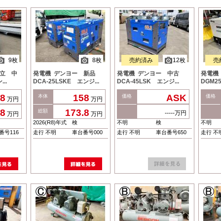
9枚
8枚
売約済み
12枚
売
日立 中
発電機 デンヨー 新品
発電機 デンヨー 中古
発電機
..
DCA-25LSKE エンジ...
DCA-45LSK エンジ...
DGM2
8
158
ASK
本体
価格
価格
万円
万円
.8
173.8
総額
-----万円
万円
万円
2026(R8)年式
検
不明
検
不明
番号116
走行 不明
車台番号000
走行 不明
車台番号650
走行 不