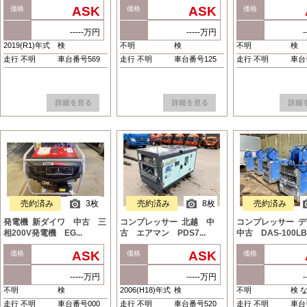
ASK
ASK
価格
価格
価格
-----万円
-----万円
2019(R1)年式
検
不明
検
不明
検
走行 不明
車台番号569
走行 不明
車台番号125
走行 不明
車台
売約済み
3枚
売約済み
8枚
売約済み
発電機 新ダイワ 中古 三
コンプレッサー 北越 中
コンプレッサー 
相200V発電機 EG...
古 エアマン PDS7...
中古 DAS-100LB-
ASK
ASK
価格
価格
価格
-----万円
-----万円
不明
検
2006(H18)年式
検
不明
検 
走行 不明
車台番号000
走行 不明
車台番号520
走行 不明
車台