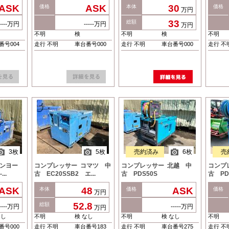
ASK
ASK
30
価格
本体
価格
万円
33
総額
-----万円
-----万円
万円
不明
検
不明
検
不明
番号004
走行 不明
車台番号000
走行 不明
車台番号000
走行 不
3枚
5枚
売約済み
6枚
売
デンヨー
コンプレッサー コマツ 中
コンプレッサー 北越 中
コンプ
...
古 EC20SSB2 エ...
古 PDS50S
古 PD
ASK
48
ASK
本体
価格
価格
万円
52.8
総額
-----万円
-----万円
万円
なし
不明
検 なし
不明
検 なし
不明
番号000
走行 不明
車台番号183
走行 不明
車台番号275
走行 不