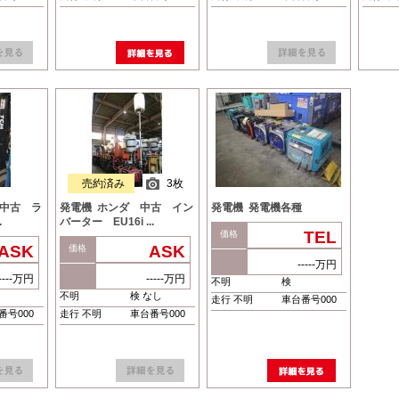
売約済み
3枚
 中古 ラ
発電機 ホンダ 中古 イン
発電機 発電機各種
.
バーター EU16i ...
TEL
価格
ASK
ASK
価格
-----万円
-----万円
-----万円
不明
検
不明
検 なし
走行 不明
車台番号000
番号000
走行 不明
車台番号000