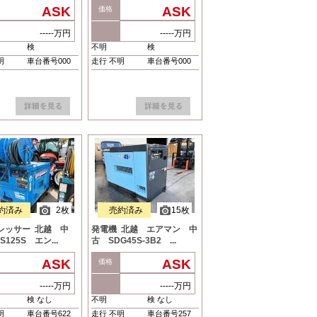
ASK
ASK
価格
-----万円
-----万円
検
不明
検
明
車台番号000
走行 不明
車台番号000
約済み
2枚
売約済み
15枚
レッサー 北越 中
発電機 北越 エアマン 中
S125S エン...
古 SDG45S-3B2 ...
ASK
ASK
価格
-----万円
-----万円
検 なし
不明
検 なし
明
車台番号622
走行 不明
車台番号257