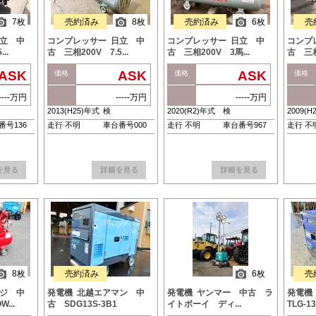
7枚
売約済み
8枚
売約済み
6枚
売
日立 中
コンプレッサー 日立 中
コンプレッサー 日立 中
コンプ
..
古 三相200V 7.5...
古 三相200V 3馬...
古 三相2
ASK
ASK
ASK
価格
価格
価格
-----万円
-----万円
-----万円
2013(H25)年式
検
2020(R2)年式
検
2009(H
番号136
走行 不明
車台番号000
走行 不明
車台番号967
走行 不
8枚
売約済み
6枚
売
フジ 中
発電機 北越エアマン 中
発電機 ヤンマー 中古 ラ
発電機
...
古 SDG13S-3B1
イトボーイ ディ...
TLG-1