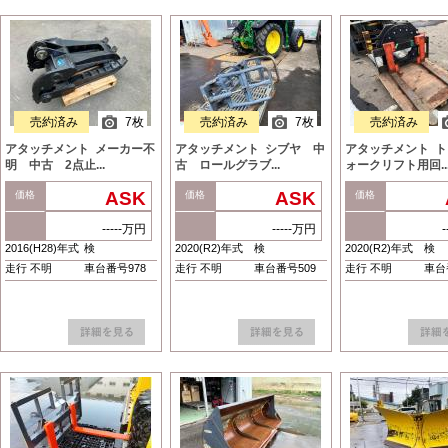
売約済み
7枚
売約済み
7枚
売約済み
アタッチメント メーカー不
アタッチメント シブヤ 中
アタッチメント 
明 中古 2点止...
古 ロールグラブ...
ォークリフト用回..
ASK
ASK
価格
価格
価格
-----万円
-----万円
2016(H28)年式
検
2020(R2)年式
検
2020(R2)年式
検
走行 不明
車台番号978
走行 不明
車台番号509
走行 不明
車台