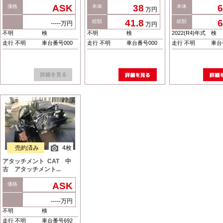
ASK
38
6
価格
本体
本体
万円
41.8
6
総額
総額
-----万円
万円
不明
検
不明
検
2022(R4)年式
検
走行 不明
車台番号000
走行 不明
車台番号000
走行 不明
車台
売約済み
4枚
アタッチメント CAT 中
古 アタッチメント...
ASK
価格
-----万円
不明
検
走行 不明
車台番号692