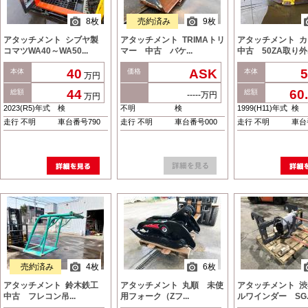
8枚
売約済み
9枚
アタッチメント シブヤ製
アタッチメント TRIMAトリ
アタッチメント 
コマツWA40～WA50...
マー 中古 バケ...
中古 50ZA取り外.
40
ASK
5
本体
価格
本体
万円
44
60
総額
総額
-----万円
万円
2023(R5)年式
検
不明
検
1999(H11)年式
検
走行 不明
車台番号790
走行 不明
車台番号000
走行 不明
車台
売約済み
4枚
6枚
アタッチメント 鈴木鉄工
アタッチメント 丸順 未使
アタッチメント 
中古 フレコン吊...
用フォーク（Zフ...
ルワインダー SG.