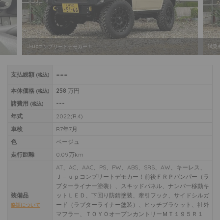
J-upコンプリートデモカー！
試乗
---
支払総額
(税込)
本体価格
258
万円
(税込)
諸費用
---
(税込)
年式
2022(R.4)
車検
R7年7月
色
ベージュ
走行距離
0.09万km
AT、AC、AAC、PS、PW、ABS、SRS、AW、キーレス、
Ｊ－ｕｐコンプリートデモカー！前後ＦＲＰバンパー（ラ
プターライナー塗装）、スキッドパネル、ナンバー移動キ
装備品
ットＬＥＤ、下回り防錆塗装、牽引フック、サイドシルガ
ード（ラプターライナー塗装）、ヒッチブラケット、社外
略語について
マフラー、ＴＯＹＯオープンカントリーＭＴ１９５Ｒ１