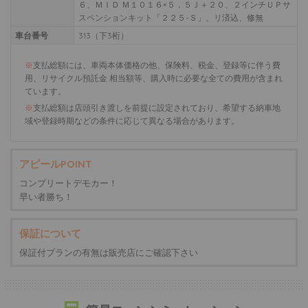
６、ＭＩＤ Ｍ１０１６×５．５Ｊ＋２０、２インチＵＰサ
スペンションキット「２２５-Ｓ」、リ済込、修無
車台番号
313（下3桁）
※
支払総額には、車両本体価格の他、保険料、税金、登録等に伴う費
用、リサイクル預託金 相当額等、購入時に必要な全ての費用が含まれ
ています。
※
支払総額は店頭引き渡しを前提に設定されており、希望する納車地
域や登録時期などの条件に応じて異なる場合があります。
アピールPOINT
コンプリートデモカー！
早い者勝ち！
保証について
保証付プランの有無は販売店にご確認下さい