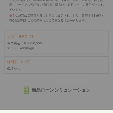
用、リサイクル預託金 相当額等、購入時に必要な全ての費用が含まれ
ています。
※
支払総額は店頭引き渡しを前提に設定されており、希望する納車地
域や登録時期などの条件に応じて異なる場合があります。
アピールPOINT
車体税込 ￥8,250,000
アワー 4098時間
保証について
保証なし
簡易ローンシミュレーション