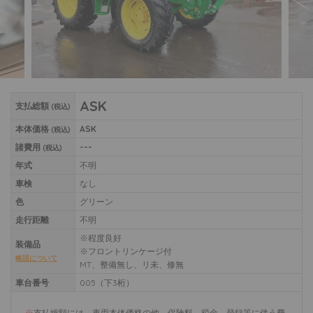
ASK
支払総額
(税込)
本体価格
ASK
(税込)
諸費用
---
(税込)
年式
不明
車検
なし
色
グリーン
走行距離
不明
※程度良好
装備品
※フロントリンケージ付
略語について
MT、整備無し、リ未、修無
車台番号
005（下3桁）
※
支払総額には、車両本体価格の他、保険料、税金、登録等に伴う費