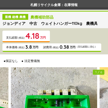
札幌リサイクル倉庫：在庫情報
農機補助部品
重機 建機 農機
ジョンディア 中古 ウェイトハンガー110kg 農機具
4.18
支払総額
万円
(税込)
3.8
0.38
（支払総額に含む）
本体価格
万円
諸費用
万円
(税込)
(税込)
●保証なし
● 法定整備無
1 / 6