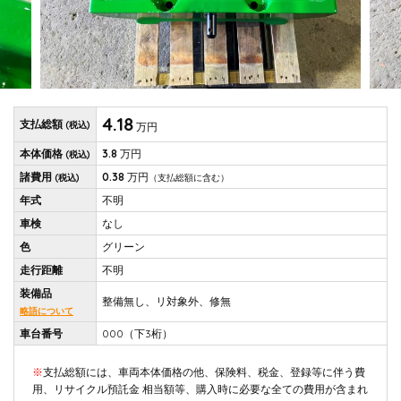
4.18
支払総額
(税込)
万円
本体価格
3.8
万円
(税込)
諸費用
0.38
万円
(税込)
（支払総額に含む）
年式
不明
車検
なし
色
グリーン
走行距離
不明
装備品
整備無し、リ対象外、修無
略語について
車台番号
000（下3桁）
※
支払総額には、車両本体価格の他、保険料、税金、登録等に伴う費
用、リサイクル預託金 相当額等、購入時に必要な全ての費用が含まれ