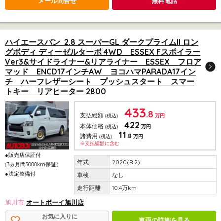
メール問合せ
無料電話
ハイエースバン 2.8 スーパーGL ダークプライムII ロン
グボディ ディーゼルターボ 4WD ESSEX Fスポイラー
Ver3&サイドライナー&リアライナー ESSEX フロア
マッド ENCD17インチAW ヨコハマPARADA17イン
チ ハーフレザーシート プッシュスタート スマー
トキー リアヒーター 2800
433
.8
支払総額
(税込)
万円
422
本体価格
(税込)
万円
11
.8
諸費用
(税込)
万円
※支払総額に含む
●販売店保証付
2020(R.2)
(3ヵ月間3000km保証)
●法定整備付
なし
10.4万km
旭川市
オートボーイ旭川店
お気に入りに
車両の詳細を見る