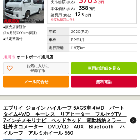
370
.3
支払総額
(税込)
万円
358
本体価格
(税込)
万円
12
.3
諸費用
(税込)
万円
※支払総額に含む
●販売店保証付
2020(R.2)
(3ヵ月間3000km保証)
●法定整備付
R9年1月
11.5万km
旭川市
オートボーイ旭川店
お気に入りに
車両の詳細を見る
登録する
メール問合せ
無料電話
エブリイ ジョイン ハイルーフ 5AGS車 4WD パート
タイム4WD キーレス リアヒーター フルセグTV
7インチメモリナビ ベッドキッド 電動格納ミラー
社外タコメーター DVD/CD AUX Bluetooth ハ
イルーフ アルミホイール 660