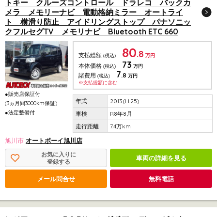
トキー クルーズコントロール ドラレコ バックカ
メラ メモリーナビ 電動格納ミラー オートライ
ト 横滑り防止 アイドリングストップ パナソニッ
クフルセグTV メモリナビ Bluetooth ETC 660
80
.8
支払総額
(税込)
万円
73
本体価格
(税込)
万円
7
.8
諸費用
(税込)
万円
※支払総額に含む
●販売店保証付
2013(H.25)
(3ヵ月間3000km保証)
●法定整備付
R8年8月
7.4万km
旭川市
オートボーイ旭川店
お気に入りに
車両の詳細を見る
登録する
メール問合せ
無料電話