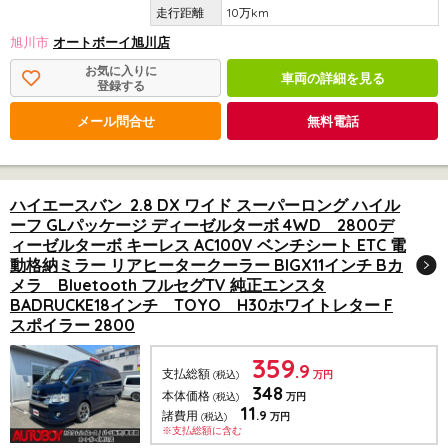
10万km
旭川市
オートボーイ旭川店
お気に入りに
車両の詳細を見る
登録する
メール問合せ
無料電話
ハイエースバン 2.8 DX ワイド スーパーロング ハイル
ーフ GLパッケージ ディーゼルターボ 4WD 2800デ
ィーゼルターボ キーレス AC100V ベンチシート ETC 電
動格納ミラー リアヒータークーラー BIGX11インチ Bカ
メラ Bluetooth フルセグTV 純正エンスタ
BADRUCKE18インチ TOYO H30ホワイトレター F
スポイラー 2800
359
.9
支払総額
(税込)
万円
348
本体価格
(税込)
万円
11
.9
諸費用
(税込)
万円
※支払総額に含む