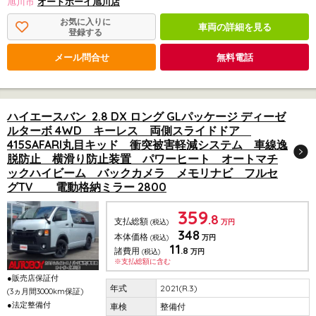
旭川市
オートボーイ旭川店
お気に入りに
車両の詳細を見る
登録する
メール問合せ
無料電話
ハイエースバン 2.8 DX ロング GLパッケージ ディーゼ
ルターボ 4WD キーレス 両側スライドドア
415SAFARI丸目キッド 衝突被害軽減システム 車線逸
脱防止 横滑り防止装置 パワーヒート オートマチ
ックハイビーム バックカメラ メモリナビ フルセ
グTV 電動格納ミラー 2800
359
.8
支払総額
(税込)
万円
348
本体価格
(税込)
万円
11
.8
諸費用
(税込)
万円
※支払総額に含む
●販売店保証付
2021(R.3)
(3ヵ月間3000km保証)
●法定整備付
整備付