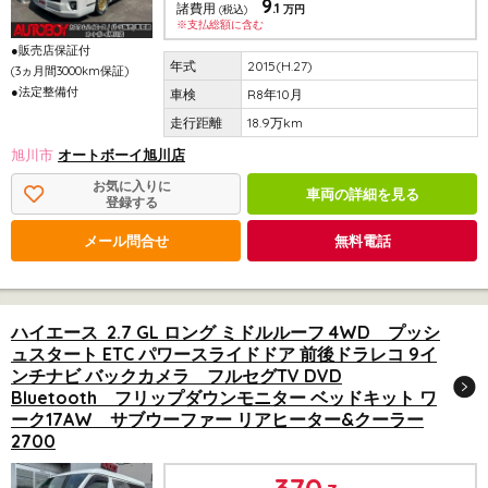
9
.1
諸費用
(税込)
万円
※支払総額に含む
●販売店保証付
2015(H.27)
(3ヵ月間3000km保証)
●法定整備付
R8年10月
18.9万km
旭川市
オートボーイ旭川店
お気に入りに
車両の詳細を見る
登録する
メール問合せ
無料電話
ハイエース 2.7 GL ロング ミドルルーフ 4WD プッシ
ュスタート ETC パワースライドドア 前後ドラレコ 9イ
ンチナビ バックカメラ フルセグTV DVD
Bluetooth フリップダウンモニター ベッドキット ワ
ーク17AW サブウーファー リアヒーター&クーラー
2700