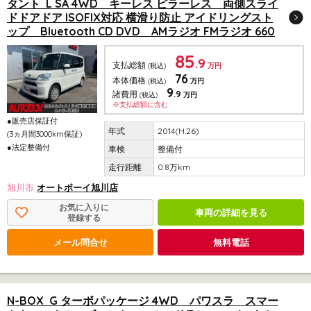
タント L SA 4WD キーレス ピラーレス 両側スライ
ドドアドア ISOFIX対応 横滑り防止 アイドリングスト
ップ Bluetooth CD DVD AMラジオ FMラジオ 660
85
.9
支払総額
(税込)
万円
76
本体価格
(税込)
万円
9
.9
諸費用
(税込)
万円
※支払総額に含む
●販売店保証付
2014(H.26)
(3ヵ月間3000km保証)
●法定整備付
整備付
0.8万km
旭川市
オートボーイ旭川店
お気に入りに
車両の詳細を見る
登録する
メール問合せ
無料電話
N-BOX G ターボパッケージ 4WD パワスラ スマー