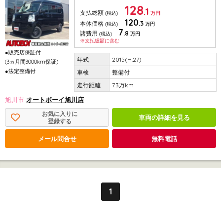
128
.1
支払総額
(税込)
万円
120
.3
本体価格
(税込)
万円
7
.8
諸費用
(税込)
万円
※支払総額に含む
●販売店保証付
2015(H.27)
(3ヵ月間3000km保証)
●法定整備付
整備付
7.3万km
旭川市
オートボーイ旭川店
お気に入りに
車両の詳細を見る
登録する
メール問合せ
無料電話
1