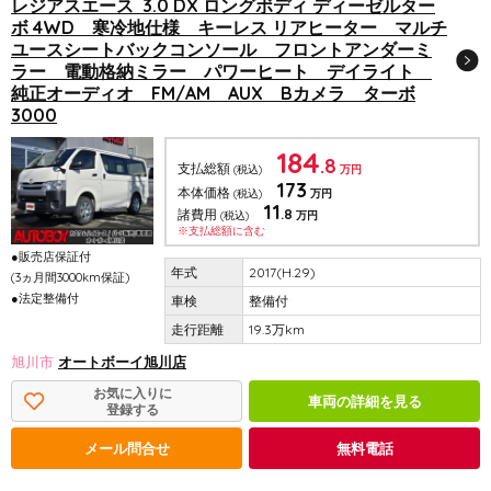
レジアスエース 3.0 DX ロングボディ ディーゼルター
ボ 4WD 寒冷地仕様 キーレス リアヒーター マルチ
ユースシートバックコンソール フロントアンダーミ
ラー 電動格納ミラー パワーヒート デイライト
純正オーディオ FM/AM AUX Bカメラ ターボ
3000
184
.8
支払総額
(税込)
万円
173
本体価格
(税込)
万円
11
.8
諸費用
(税込)
万円
※支払総額に含む
●販売店保証付
2017(H.29)
(3ヵ月間3000km保証)
●法定整備付
整備付
19.3万km
旭川市
オートボーイ旭川店
お気に入りに
車両の詳細を見る
登録する
メール問合せ
無料電話