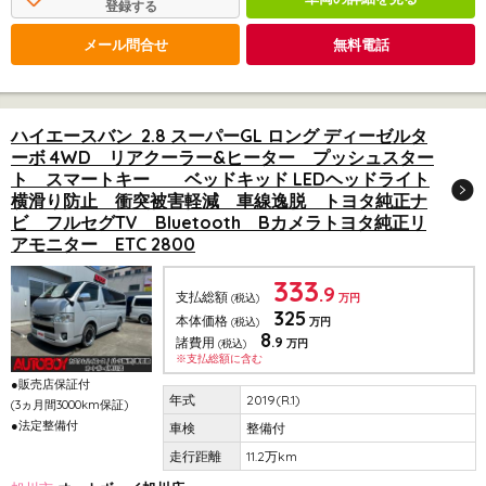
登録する
メール問合せ
無料電話
ハイエースバン 2.8 スーパーGL ロング ディーゼルタ
ーボ 4WD リアクーラー&ヒーター プッシュスター
ト スマートキー ベッドキッド LEDヘッドライト
横滑り防止 衝突被害軽減 車線逸脱 トヨタ純正ナ
ビ フルセグTV Bluetooth Bカメラトヨタ純正リ
アモニター ETC 2800
333
.9
支払総額
(税込)
万円
325
本体価格
(税込)
万円
8
.9
諸費用
(税込)
万円
※支払総額に含む
●販売店保証付
2019(R.1)
(3ヵ月間3000km保証)
●法定整備付
整備付
11.2万km