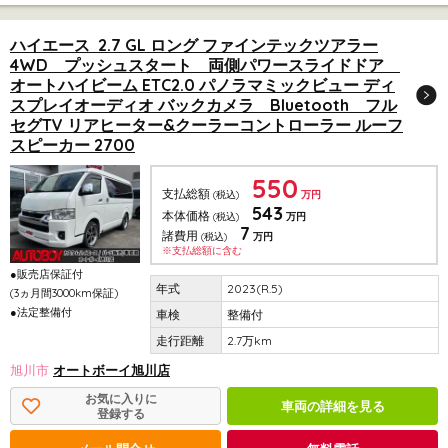
ハイエース 2.7 GL ロング ファインテックツアラー
4WD プッシュスタート 両側パワースライドドア
オートハイビーム ETC2.0 パノラマミックビュー ディ
スプレイオーディオ バックカメラ Bluetooth フル
セグTV リアヒーター&クーラーコントローラー ルーフ
スピーカー 2700
550
支払総額
(税込)
万円
543
本体価格
(税込)
万円
7
諸費用
(税込)
万円
※支払総額に含む
●販売店保証付
2023(R.5)
(3ヵ月間3000km保証)
●法定整備付
整備付
2.7万km
旭川市
オートボーイ旭川店
お気に入りに
車両の詳細を見る
登録する