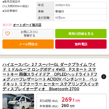
●販売店保証付
2018(H.30)
(3ヵ月間3000km保証)
●法定整備付
整備付
15万km
旭川市
オートボーイ旭川店
お気に入りに
車両の詳細を見る
登録する
メール問合せ
無料電話
ハイエースバン 2.7 スーパーGL ダークプライム ワイ
ド ミドルルーフ ロングボディ 4WD Pスタート スマ
ートキー 両側スライドドア OPLEDヘッドライト Fフ
ォグ ハーフレザーシート AC100V ベンチシート ベッ
ドキット リアクーラー ヒーター ステアリングスイッチ
ディスプレイオーディオ Bluetooth 2700
269
.1
支払総額
(税込)
万円
260
本体価格
(税込)
万円