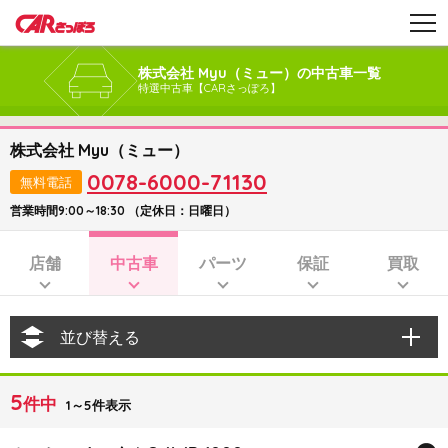
株式会社 Myu（ミュー）の中古車一覧
特選中古車【CARさっぽろ】
株式会社 Myu（ミュー）
0078-6000-71130
無料電話
営業時間9:00～18:30 （定休日：日曜日）
店舗
中古車
パーツ
保証
買取
並び替える
5
件中
1～5件表示