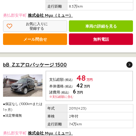
8.3万km
勇払郡安平町
株式会社 Myu（ミュー）
お気に入りに
車両の詳細を見る
登録する
メール問合せ
無料電話
bB Zエアロパッケージ 1500
48
支払総額
(税込)
万円
42
本体価格
(税込)
万円
6
諸費用
(税込)
万円
※支払総額に含む
●保証なし (1000kmまたは
2011(H.23)
1ヶ月)
●法定整備無
2年付
7.4万km
勇払郡安平町
株式会社 Myu（ミュー）