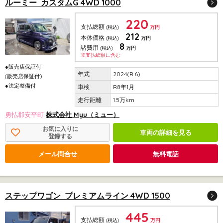
ルーミー カスタムG 4WD 1000
220
支払総額
(税込)
万円
212
本体価格
(税込)
万円
8
諸費用
(税込)
万円
※支払総額に含む
●販売店保証付
2024(R.6)
(販売店保証付)
●法定整備付
R8年1月
1.5万km
勇払郡安平町
株式会社 Myu（ミュー）
お気に入りに
車両の詳細を見る
登録する
メール問合せ
無料電話
ステップワゴン プレミアムライン 4WD 1500
445
支払総額
(税込)
万円