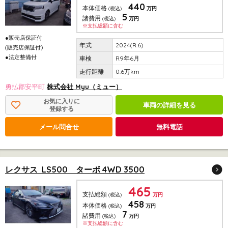
440
本体価格
(税込)
万円
5
諸費用
(税込)
万円
※支払総額に含む
●販売店保証付
2024(R.6)
(販売店保証付)
●法定整備付
R9年6月
0.6万km
勇払郡安平町
株式会社 Myu（ミュー）
お気に入りに
車両の詳細を見る
登録する
メール問合せ
無料電話
レクサス LS500 ターボ 4WD 3500
465
支払総額
(税込)
万円
458
本体価格
(税込)
万円
7
諸費用
(税込)
万円
※支払総額に含む