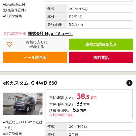
●販売店保証付
2018(H.30)
(販売店保証付)
●法定整備無
R9年4月
5.5万km
勇払郡安平町
株式会社 Myu（ミュー）
お気に入りに
車両の詳細を見る
登録する
メール問合せ
無料電話
eKカスタム G 4WD 660
38
.5
支払総額
(税込)
万円
33
本体価格
(税込)
万円
5
.5
諸費用
(税込)
万円
※支払総額に含む
●保証なし (1000kmまたは
2014(H.26)
1ヶ月)
●法定整備無
2年付