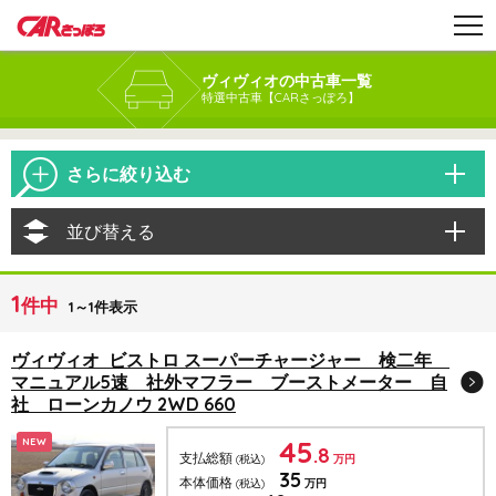
ヴィヴィオの中古車一覧
特選中古車【CARさっぽろ】
さらに絞り込む
並び替える
1
件中
1～1件表示
ヴィヴィオ ビストロ スーパーチャージャー 検二年
マニュアル5速 社外マフラー ブーストメーター 自
社 ローンカノウ 2WD 660
45
NEW
.8
支払総額
(税込)
万円
35
本体価格
(税込)
万円