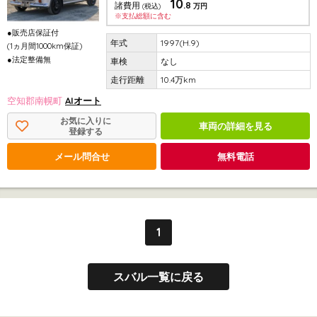
10
.8
諸費用
(税込)
万円
※支払総額に含む
●販売店保証付
1997(H.9)
(1ヵ月間1000km保証)
●法定整備無
なし
10.4万km
空知郡南幌町
AIオート
お気に入りに
車両の詳細を見る
登録する
メール問合せ
無料電話
1
スバル一覧に戻る