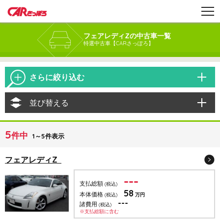
フェアレディZの中古車一覧
特選中古車【CARさっぽろ】
さらに絞り込む
並び替える
5
件中
1～5件表示
フェアレディZ
---
支払総額
(税込)
58
本体価格
(税込)
万円
---
諸費用
(税込)
※支払総額に含む