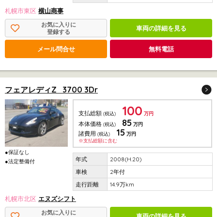
札幌市東区
横山商事
お気に入りに
車両の詳細を見る
登録する
メール問合せ
無料電話
フェアレディZ 3700 3Dr
100
支払総額
(税込)
万円
85
本体価格
(税込)
万円
15
諸費用
(税込)
万円
※支払総額に含む
●保証なし
2008(H.20)
●法定整備付
2年付
14.9万km
札幌市北区
エヌズシフト
お気に入りに
車両の詳細を見る