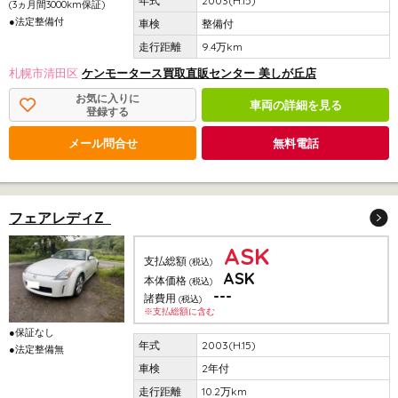
2003(H.15)
(3ヵ月間3000km保証)
●法定整備付
整備付
9.4万km
札幌市清田区
ケンモータース買取直販センター 美しが丘店
お気に入りに
車両の詳細を見る
登録する
メール問合せ
無料電話
フェアレディZ
ASK
支払総額
(税込)
ASK
本体価格
(税込)
---
諸費用
(税込)
※支払総額に含む
●保証なし
2003(H.15)
●法定整備無
2年付
10.2万km