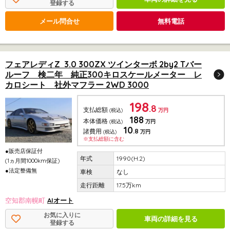
登録する
メール問合せ
無料電話
フェアレディZ 3.0 300ZX ツインターボ 2by2 Tバー
ルーフ 検二年 純正300キロスケールメーター レ
カロシート 社外マフラー 2WD 3000
198
.8
支払総額
(税込)
万円
188
本体価格
(税込)
万円
10
.8
諸費用
(税込)
万円
※支払総額に含む
●販売店保証付
1990(H.2)
(1ヵ月間1000km保証)
●法定整備無
なし
17.5万km
空知郡南幌町
AIオート
お気に入りに
車両の詳細を見る
登録する