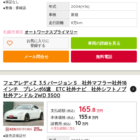
●保証なし
2004(H.16)
●整備：要確認
新規
8万km
札幌市東区
オートワークスプライマリー
お気に入りに
車両の詳細を見る
登録する
メール問合せ
無料電話
フェアレディZ 3.5 バージョン S 社外マフラー社外18
インチ ブレンボ6速 ETC 社外ナビ 社外シフトノブ
社外アンドル 2WD 3500
165
.8
支払総額
(税込)
万円
155
.8
本体価格
(税込)
万円
10
諸費用
(税込)
万円
※支払総額に含む
●販売店保証付