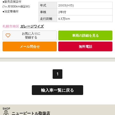
●販売店保証付
2003(H.15)
(1ヶ月1000km保証付)
●法定整備付
2年付
6.3万km
札幌市南区
ガレージワイズ
お気に入りに
車両の詳細を見る
登録する
メール問合せ
無料電話
1
輸入車一覧に戻る
ニュービートル取扱店