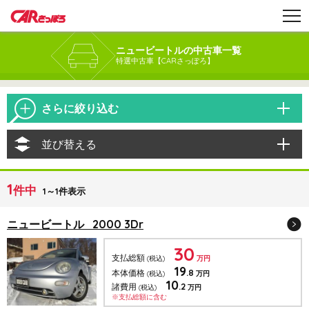
ニュービートルの中古車一覧
特選中古車【CARさっぽろ】
さらに絞り込む
並び替える
1
件中
1～1件表示
ニュービートル 2000 3Dr
30
支払総額
(税込)
万円
19
.8
本体価格
(税込)
万円
10
.2
諸費用
(税込)
万円
※支払総額に含む