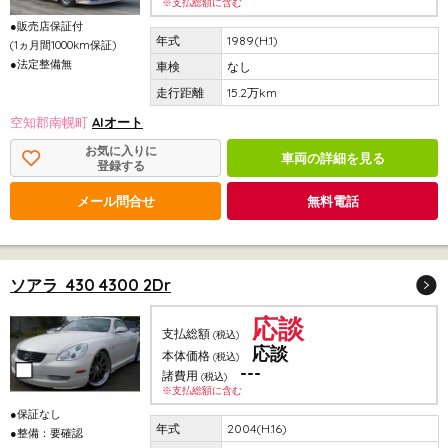
※支払総額に含む
●販売店保証付
1989(H.1)
(1ヵ月間1000km保証)
●法定整備無
なし
15.2万km
空知郡南幌町
AIオート
お気に入りに
車両の詳細を見る
登録する
メール問合せ
無料電話
ソアラ 430 4300 2Dr
応談
支払総額
(税込)
応談
本体価格
(税込)
---
諸費用
(税込)
※支払総額に含む
●保証なし
2004(H.16)
●整備：要確認