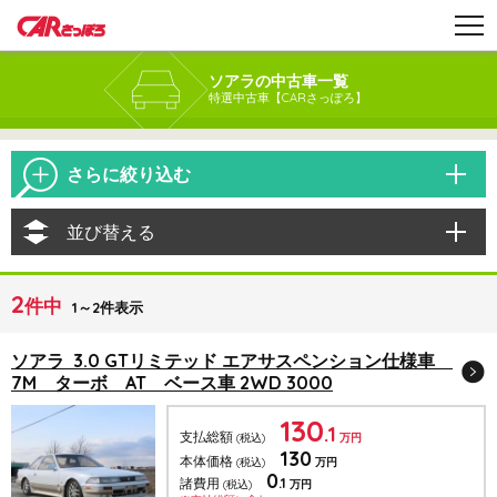
ソアラの中古車一覧
特選中古車【CARさっぽろ】
さらに絞り込む
並び替える
2
件中
1～2件表示
ソアラ 3.0 GTリミテッド エアサスペンション仕様車
7M ターボ AT ベース車 2WD 3000
130
.1
支払総額
(税込)
万円
130
本体価格
(税込)
万円
0
.1
諸費用
(税込)
万円