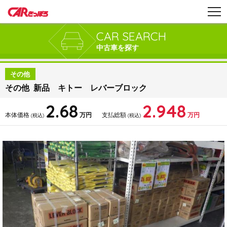
CAR SEARCH
中古車を探す
その他
その他 新品 キトー レバーブロック
2.68
2.948
本体価格
万円
支払総額
万円
(税込)
(税込)