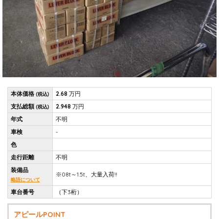
本体価格
2.68
万円
(税込)
支払総額
2.948
万円
(税込)
年式
不明
車検
-
色
走行距離
不明
装備品
※08t～1.5t、大量入荷!!
略語について
車台番号
（下3桁）
アピールPOINT