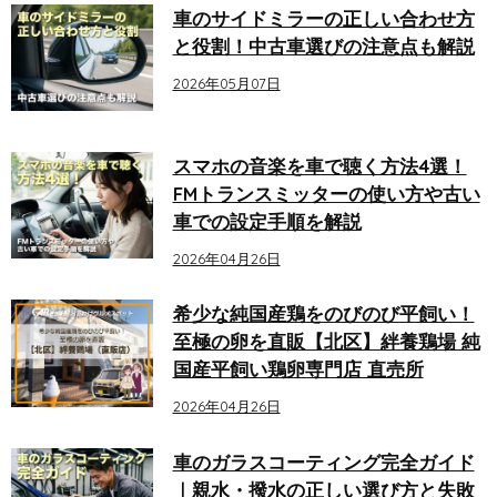
車のサイドミラーの正しい合わせ方
と役割！中古車選びの注意点も解説
2026年05月07日
スマホの音楽を車で聴く方法4選！
FMトランスミッターの使い方や古い
車での設定手順を解説
2026年04月26日
希少な純国産鶏をのびのび平飼い！
至極の卵を直販【北区】絆養鶏場 純
国産平飼い鶏卵専門店 直売所
2026年04月26日
車のガラスコーティング完全ガイド
｜親水・撥水の正しい選び方と失敗