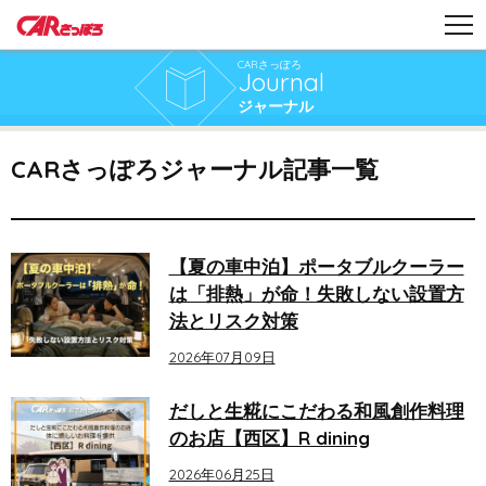
CARさっぽろ
Journal
ジャーナル
CARさっぽろジャーナル記事一覧
【夏の車中泊】ポータブルクーラー
は「排熱」が命！失敗しない設置方
法とリスク対策
2026年07月09日
だしと生糀にこだわる和風創作料理
のお店【西区】R dining
2026年06月25日