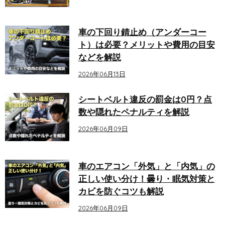
車の下回り錆止め（アンダーコー
ト）は必要？メリットや費用の目安
などを解説
2026年06月13日
シートベルト違反の罰金は0円？点
数や隠れたペナルティを解説
2026年06月09日
車のエアコン「外気」と「内気」の
正しい使い分け！曇り・眠気対策と
カビを防ぐコツも解説
2026年06月09日