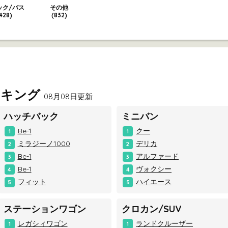
ック/バス
その他
428)
(832)
ンキング
08月08日更新
ハッチバック
ミニバン
Be-1
クー
1
1
ミラジーノ1000
デリカ
2
2
Be-1
アルファード
3
3
Be-1
ヴォクシー
4
4
フィット
ハイエース
5
5
ステーションワゴン
クロカン/SUV
レガシィワゴン
ランドクルーザー
1
1