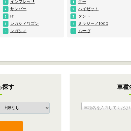
インプレッサ
クー
1
1
サンバー
ハイゼット
2
2
R1
タント
3
3
レガシィワゴン
ミラジーノ1000
4
4
レガシィ
ムーヴ
5
5
ら探す
車種
車種名を入力してくださ