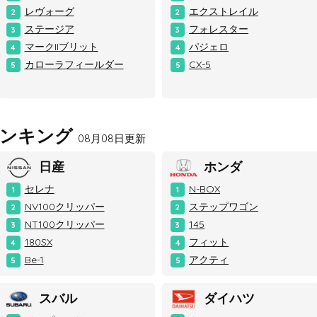
レヴォーグ
エクストレイル
2
2
ステージア
フォレスター
3
3
マークIIブリット
パジェロ
4
4
カローラフィールダー
CX-5
5
5
ランキング
08月08日更新
日産
ホンダ
セレナ
N-BOX
1
1
NV100クリッパー
ステップワゴン
2
2
NT100クリッパー
145
3
3
180SX
フィット
4
4
Be-1
アクティ
5
5
スバル
ダイハツ