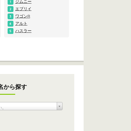
ジムニー
1
エブリイ
2
ワゴンR
3
アルト
4
ハスラー
5
名から探す
い。