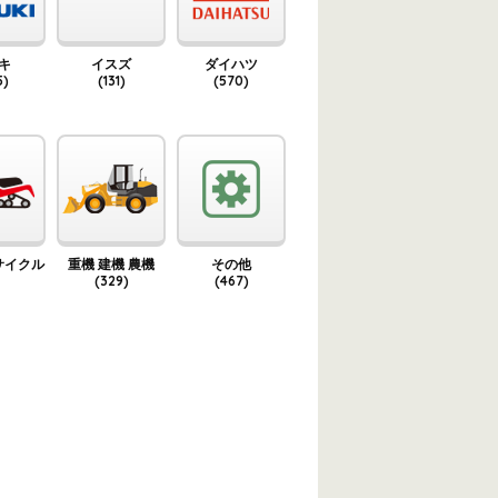
キ
イスズ
ダイハツ
5)
(131)
(570)
サイクル
重機 建機 農機
その他
(329)
(467)