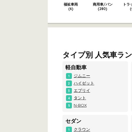
福祉車両
商用車/バン
トラ
(6)
(280)
(
タイプ別 人気車ラ
軽自動車
ジムニー
1
ハイゼット
2
エブリイ
3
タント
4
N-BOX
5
セダン
クラウン
1