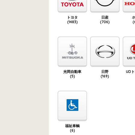
トヨタ
日産
(1483)
(706)
(
光岡自動車
日野
UD
(5)
(169)
福祉車輌
(6)