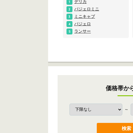
デリカ
1
パジェロミニ
2
ミニキャブ
3
パジェロ
4
ランサー
5
価格帯か
～
検索