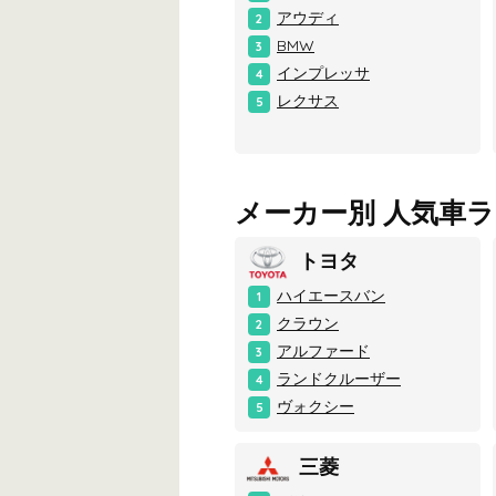
アウディ
2
BMW
3
インプレッサ
4
レクサス
5
メーカー別 人気車
トヨタ
ハイエースバン
1
クラウン
2
アルファード
3
ランドクルーザー
4
ヴォクシー
5
三菱