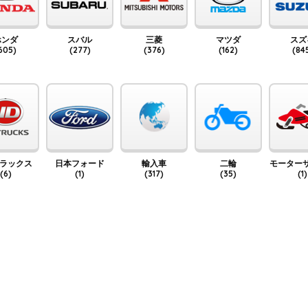
ホンダ
スバル
三菱
マツダ
スズ
605)
(277)
(376)
(162)
(84
トラックス
日本フォード
輸入車
二輪
モーター
(6)
(1)
(317)
(35)
(1)