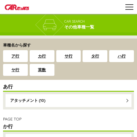
CAR SEARCH
その他車種一覧
車種名から探す
ア行
カ行
サ行
タ行
ハ行
ヤ行
英数
あ行
アタッチメント
(10)
PAGE TOP
か行