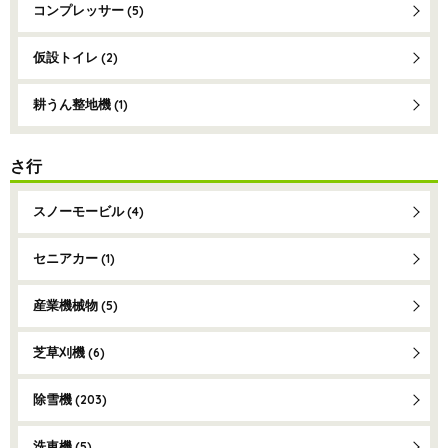
コンプレッサー
(5)
仮設トイレ
(2)
耕うん整地機
(1)
さ行
スノーモービル
(4)
セニアカー
(1)
産業機械物
(5)
芝草刈機
(6)
除雪機
(203)
洗車機
(5)