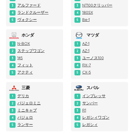
アルファード
NT100クリッパー
3
3
ランドクルーザー
180SX
4
4
ヴォクシー
Be-1
5
5
ホンダ
マツダ
N-BOX
AZ-1
1
1
ステップワゴン
AZ-1
2
2
145
ユーノス100
3
3
フィット
RX-7
4
4
アクティ
CX-5
5
5
三菱
スバル
デリカ
インプレッサ
1
1
パジェロミニ
サンバー
2
2
ミニキャブ
R1
3
3
パジェロ
レガシィワゴン
4
4
ランサー
レガシィ
5
5