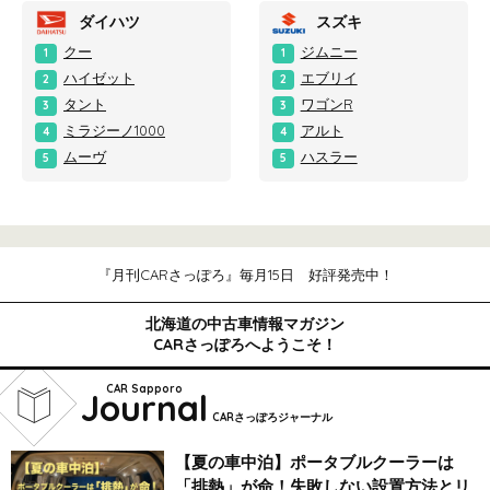
ダイハツ
スズキ
クー
ジムニー
1
1
ハイゼット
エブリイ
2
2
タント
ワゴンR
3
3
ミラジーノ1000
アルト
4
4
ムーヴ
ハスラー
5
5
『月刊CARさっぽろ』毎月15日 好評発売中！
北海道の中古車情報マガジン
CARさっぽろへようこそ！
CAR Sapporo
Journal
CARさっぽろジャーナル
【夏の車中泊】ポータブルクーラーは
「排熱」が命！失敗しない設置方法とリ