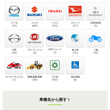
マツダ
スズキ
イスズ
ダイハツ
光岡自動車
(161)
(844)
(132)
(571)
(5)
日本フォード
日野
UDトラックス
輸入車
二輪
(1)
(169)
(6)
(317)
(35)
モーターサイクル
重機 建機 農機
その他
福祉車輌
(1)
(330)
(467)
(6)
車種名から探す！