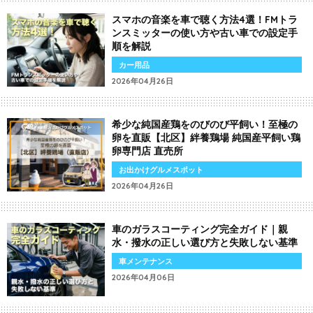
スマホの音楽を車で聴く方法4選！FMトラ
ンスミッターの使い方や古い車での設定手
順を解説
カー用品
2026年04月26日
希少な純国産鶏をのびのび平飼い！至極の
卵を直販【北区】絆養鶏場 純国産平飼い鶏
卵専門店 直売所
お出かけグルメスポット
2026年04月26日
車のガラスコーティング完全ガイド｜親
水・撥水の正しい選び方と失敗しない基準
車メンテナンス
2026年04月06日