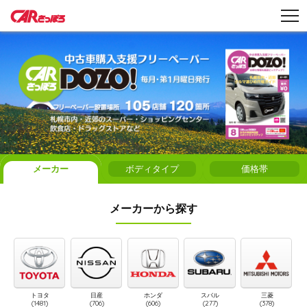
メーカー
ボディタイプ
価格帯
メーカーから探す
トヨタ
日産
ホンダ
スバル
三菱
(1481)
(706)
(606)
(277)
(378)