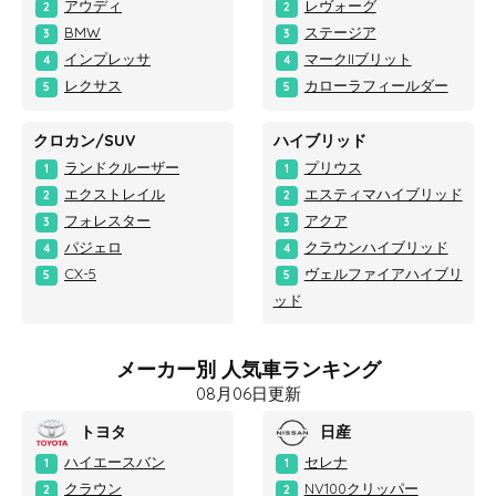
アウディ
レヴォーグ
2
2
BMW
ステージア
3
3
インプレッサ
マークIIブリット
4
4
レクサス
カローラフィールダー
5
5
クロカン/SUV
ハイブリッド
ランドクルーザー
プリウス
1
1
エクストレイル
エスティマハイブリッド
2
2
フォレスター
アクア
3
3
パジェロ
クラウンハイブリッド
4
4
CX-5
ヴェルファイアハイブリ
5
5
ッド
メーカー別 人気車ランキング
08月06日更新
トヨタ
日産
ハイエースバン
セレナ
1
1
クラウン
NV100クリッパー
2
2