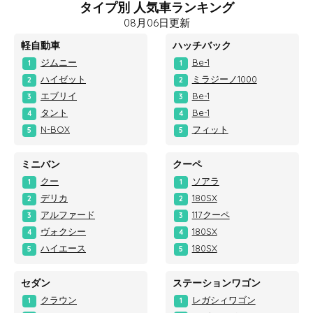
タイプ別 人気車ランキング
08月06日更新
軽自動車
ハッチバック
ジムニー
Be-1
1
1
ハイゼット
ミラジーノ1000
2
2
エブリイ
Be-1
3
3
タント
Be-1
4
4
N-BOX
フィット
5
5
ミニバン
クーペ
クー
ソアラ
1
1
デリカ
180SX
2
2
アルファード
117クーペ
3
3
ヴォクシー
180SX
4
4
ハイエース
180SX
5
5
セダン
ステーションワゴン
クラウン
レガシィワゴン
1
1