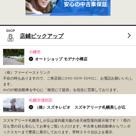
店鋪ピックアップ
小樽市
オートショップ モデナ小樽店
（有）ファーイーストリンク
不在の時もありますので、ご来店前に090-3019-3090に、お電話お願いいたし
ます。
4WDの軽自動車を中心に「格安にて提供」を信念に営業しております。
札幌市清田区
（株）スズキレピオ スズキアリーナ札幌美しが丘
スズキアリーナ札幌美しが丘は道内最大級の全天候型屋内展示場です！！雨の
日も雪の日も安心してお車をご覧いただけます。中古車も軽自動車からワンボ
ックスカーまで豊富に展示しております。常時２００台以上を展示…