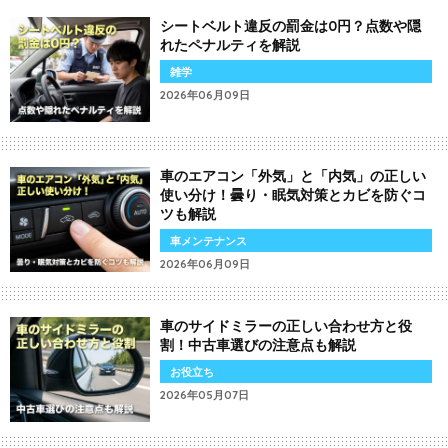
シートベルト違反の罰金は0円？点数や隠
れたペナルティを解説
雑学
2026年06月09日
車のエアコン「外気」と「内気」の正しい
使い分け！曇り・眠気対策とカビを防ぐコ
ツも解説
車メンテナンス
2026年06月09日
車のサイドミラーの正しい合わせ方と役
割！中古車選びの注意点も解説
お役立ち
2026年05月07日