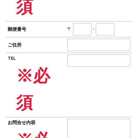
須
〒
-
郵便番号
ご住所
TEL
※必
須
お問合せ内容