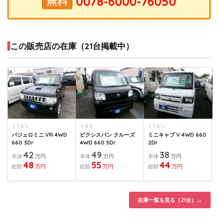
この販売店の在庫（21台掲載中）
ミツビシ
トヨタ
ミツビシ
パジェロミニ VR 4WD
ピクシスバン クルーズ
ミニキャブ V 4WD 660
660 3Dr
4WD 660 5Dr
2Dr
42
49
38
本体
万円
本体
万円
本体
万円
48
55
44
総額
万円
総額
万円
総額
万円
在庫一覧を見る（21台）→