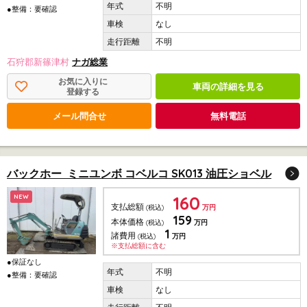
不明
●整備：要確認
なし
不明
石狩郡新篠津村
ナガ総業
お気に入りに
車両の詳細を見る
登録する
メール問合せ
無料電話
バックホー ミニユンボ コベルコ SK013 油圧ショベル
160
NEW
支払総額
(税込)
万円
159
本体価格
(税込)
万円
1
諸費用
(税込)
万円
※支払総額に含む
●保証なし
不明
●整備：要確認
なし