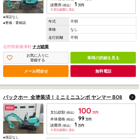
1
諸費用
(税込)
万円
※支払総額に含む
●保証なし
不明
●整備：要確認
なし
不明
石狩郡新篠津村
ナガ総業
お気に入りに
車両の詳細を見る
登録する
メール問合せ
無料電話
バックホー 全塗装済！ミニミニユンボ ヤンマー B08
100
NEW
支払総額
(税込)
万円
99
本体価格
(税込)
万円
1
諸費用
(税込)
万円
※支払総額に含む
●保証なし