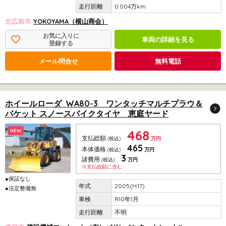
0.004万km
北広島市
YOKOYAMA（横山商会）
お気に入りに
車両の詳細を見る
登録する
メール問合せ
無料電話
ホイールローダ WA80-3 ワンタッチマルチプラウ＆
バケット スノースパイクタイヤ 恵庭ヤード
468
NEW
支払総額
(税込)
万円
465
本体価格
(税込)
万円
3
諸費用
(税込)
万円
※支払総額に含む
●保証なし
2005(H.17)
●法定整備無
R10年1月
不明