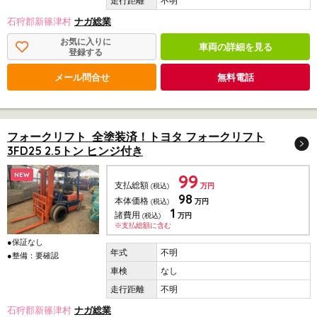
不明
石狩郡新篠津村
ナガ総業
お気に入りに
車両の詳細を見る
登録する
メール問合せ
無料電話
フォークリフト 全塗装済！トヨタ フォークリフト
3FD25 2.5トン ヒンジ付き
99
NEW
支払総額
(税込)
万円
98
本体価格
(税込)
万円
1
諸費用
(税込)
万円
※支払総額に含む
●保証なし
不明
●整備：要確認
なし
不明
石狩郡新篠津村
ナガ総業