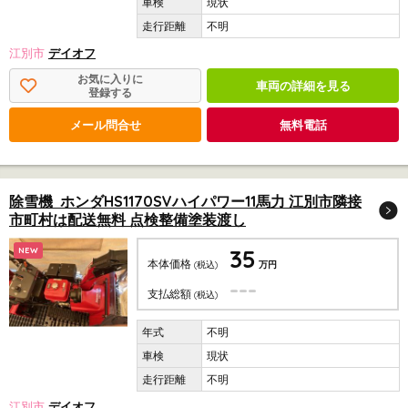
現状
不明
江別市
デイオフ
お気に入りに
車両の詳細を見る
登録する
メール問合せ
無料電話
除雪機 ホンダHS1170SVハイパワー11馬力 江別市隣接
市町村は配送無料 点検整備塗装渡し
35
NEW
本体価格
(税込)
万円
---
支払総額
(税込)
不明
現状
不明
江別市
デイオフ