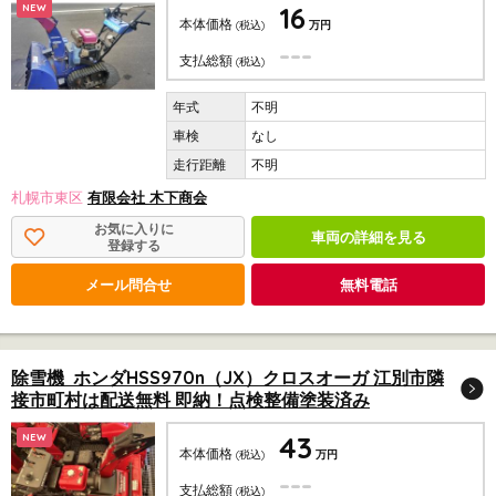
16
NEW
本体価格
(税込)
万円
---
支払総額
(税込)
不明
なし
不明
札幌市東区
有限会社 木下商会
お気に入りに
車両の詳細を見る
登録する
メール問合せ
無料電話
除雪機 ホンダHSS970n（JX）クロスオーガ 江別市隣
接市町村は配送無料 即納！点検整備塗装済み
43
NEW
本体価格
(税込)
万円
---
支払総額
(税込)