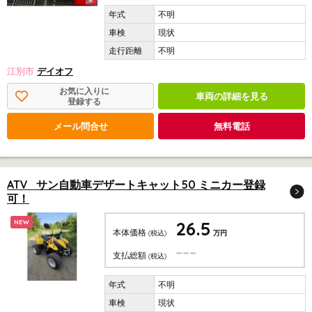
不明
現状
不明
江別市
デイオフ
お気に入りに
車両の詳細を見る
登録する
メール問合せ
無料電話
ATV サン自動車デザートキャット50 ミニカー登録
可！
26.5
NEW
本体価格
(税込)
万円
---
支払総額
(税込)
不明
現状