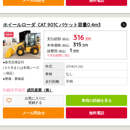
メール問合せ
無料電話
ホイールローダ CAT 901C バケット容量0.4m3
316
NEW
支払総額
(税込)
万円
315
本体価格
(税込)
万円
1
諸費用
(税込)
万円
※支払総額に含む
●販売店保証付
2014(H.26)
(４ケ月または冬期シーズ
ン保証)
なし
●整備：要確認
不明
札幌市手稲区
成田産業（株）
お気に入りに
車両の詳細を見る
登録する
メール問合せ
無料電話