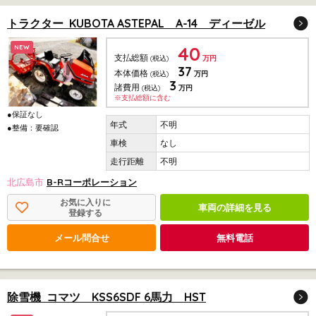
トラクター KUBOTA ASTEPAL A-14 ディーゼル
40
NEW
支払総額
(税込)
万円
37
本体価格
(税込)
万円
3
諸費用
(税込)
万円
※支払総額に含む
●保証なし
不明
●整備：要確認
なし
不明
北広島市
B-Rコーポレーション
お気に入りに
車両の詳細を見る
登録する
メール問合せ
無料電話
除雪機 コマツ KSS6SDF 6馬力 HST