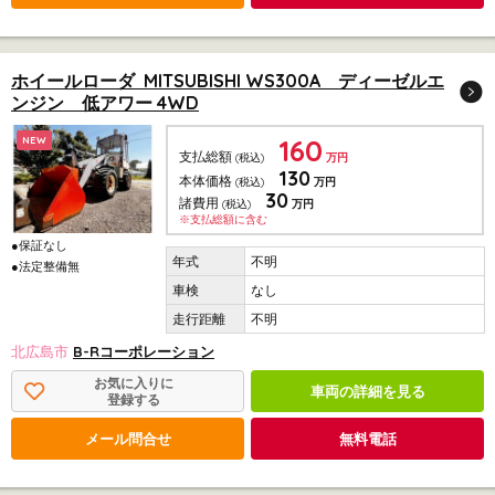
ホイールローダ MITSUBISHI WS300A ディーゼルエ
ンジン 低アワー 4WD
160
NEW
支払総額
(税込)
万円
130
本体価格
(税込)
万円
30
諸費用
(税込)
万円
※支払総額に含む
●保証なし
不明
●法定整備無
なし
不明
北広島市
B-Rコーポレーション
お気に入りに
車両の詳細を見る
登録する
メール問合せ
無料電話