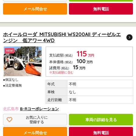
メール問合せ
無料電話
ホイールローダ MITSUBISHI WS200AII ディーゼルエ
ンジン 低アワー 4WD
115
NEW
支払総額
(税込)
万円
100
本体価格
(税込)
万円
15
諸費用
(税込)
万円
※支払総額に含む
●保証なし
不明
●法定整備無
なし
不明
北広島市
B-Rコーポレーション
お気に入りに
車両の詳細を見る
登録する
メール問合せ
無料電話