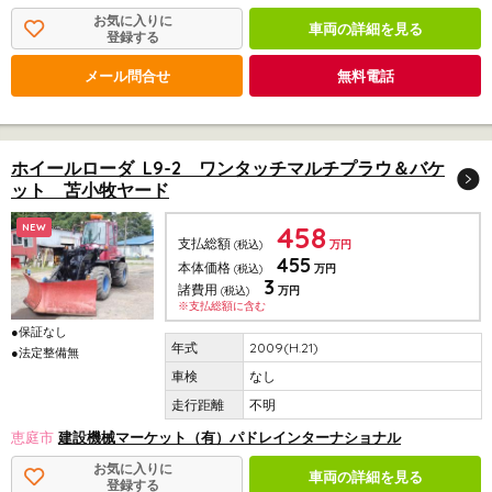
お気に入りに
車両の詳細を見る
登録する
メール問合せ
無料電話
ホイールローダ L9-2 ワンタッチマルチプラウ＆バケ
ット 苫小牧ヤード
458
NEW
支払総額
(税込)
万円
455
本体価格
(税込)
万円
3
諸費用
(税込)
万円
※支払総額に含む
●保証なし
2009(H.21)
●法定整備無
なし
不明
恵庭市
建設機械マーケット（有）パドレインターナショナル
お気に入りに
車両の詳細を見る
登録する