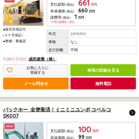
661
支払総額
(税込)
万円
660
本体価格
(税込)
万円
1
諸費用
(税込)
万円
※支払総額に含む
●販売店保証付
2019(R.1)
(４ケ月保証)
●整備：要確認
なし
不明
札幌市手稲区
成田産業（株）
お気に入りに
車両の詳細を見る
登録する
メール問合せ
無料電話
バックホー 全塗装済！ミニミニユンボ コベルコ
SK007
100
NEW
支払総額
(税込)
万円
99
本体価格
(税込)
万円