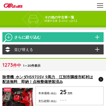
その他の中古車一覧
特選中古車【CARさっぽろ】
さらに絞り込む
並び替える
1273
件中
1～20件表示
除雪機 ホンダHS970SV 9馬力 江別市隣接市町村は
配送無料 即納！点検整備塗装済み
25
NEW
本体価格
(税込)
万円
---
支払総額
(税込)