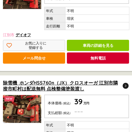
不明
現状
不明
江別市
デイオフ
お気に入りに
車両の詳細を見る
登録する
メール問合せ
無料電話
除雪機 ホンダHSS760n（JX）クロスオーガ 江別市隣
接市町村は配送無料 点検整備塗装渡し
39
NEW
本体価格
(税込)
万円
---
支払総額
(税込)
不明