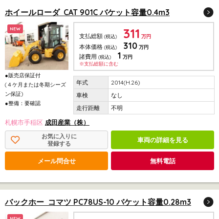
ホイールローダ CAT 901C バケット容量0.4m3
311
NEW
支払総額
(税込)
万円
310
本体価格
(税込)
万円
1
諸費用
(税込)
万円
※支払総額に含む
●販売店保証付
2014(H.26)
(４ケ月または冬期シーズ
ン保証)
なし
●整備：要確認
不明
札幌市手稲区
成田産業（株）
お気に入りに
車両の詳細を見る
登録する
メール問合せ
無料電話
バックホー コマツ PC78US-10 バケット容量0.28m3
NEW