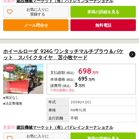
恵庭市
建設機械マーケット（有）パドレインターナショナル
お気に入りに
車両の詳細を見る
登録する
メール問合せ
無料電話
ホイールローダ 924G ワンタッチマルチプラウ＆バケ
ット スパイクタイヤ 苫小牧ヤード
698
NEW
支払総額
(税込)
万円
695
本体価格
(税込)
万円
3
諸費用
(税込)
万円
※支払総額に含む
●保証なし
2008(H.20)
●法定整備無
R8年10月
不明
恵庭市
建設機械マーケット（有）パドレインターナショナル
お気に入りに
車両の詳細を見る