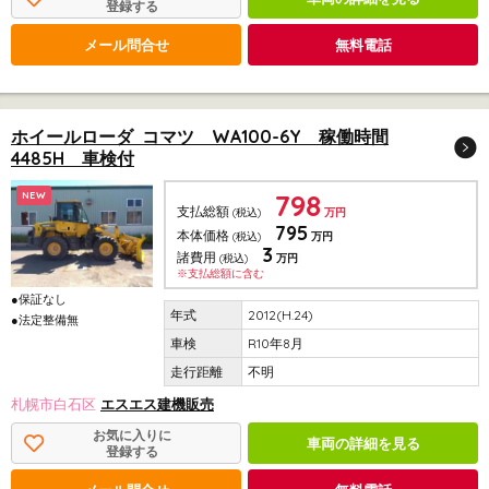
登録する
メール問合せ
無料電話
ホイールローダ コマツ WA100-6Y 稼働時間
4485H 車検付
798
NEW
支払総額
(税込)
万円
795
本体価格
(税込)
万円
3
諸費用
(税込)
万円
※支払総額に含む
●保証なし
2012(H.24)
●法定整備無
R10年8月
不明
札幌市白石区
エスエス建機販売
お気に入りに
車両の詳細を見る
登録する