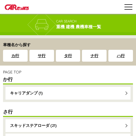
CAR SEARCH
重機 建機 農機車種一覧
車種名から探す
カ行
サ行
タ行
ナ行
ハ行
PAGE TOP
か行
キャリアダンプ
(1)
さ行
スキッドステアローダ
(21)