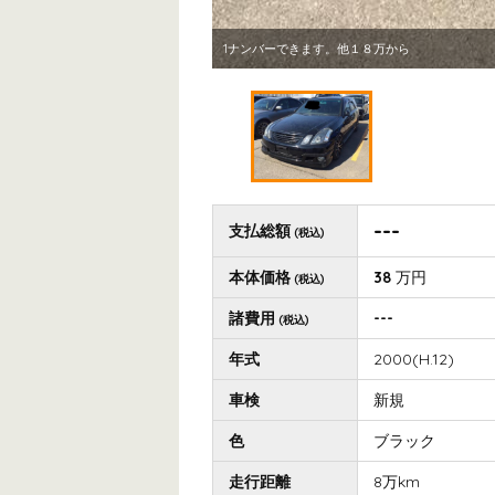
1ナンバーできます。他１８万から
---
支払総額
(税込)
本体価格
38
万円
(税込)
諸費用
---
(税込)
年式
2000(H.12)
車検
新規
色
ブラック
走行距離
8万km