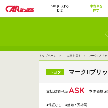
CARさっぽろ
中古車を
とは
探す
トップページ
>
中古車を探す
> マークIIブリッ
マークIIブリッ
トヨタ
ASK
支払総額
本体価格
(税込)
(税
●保証なし
●整備：要確認