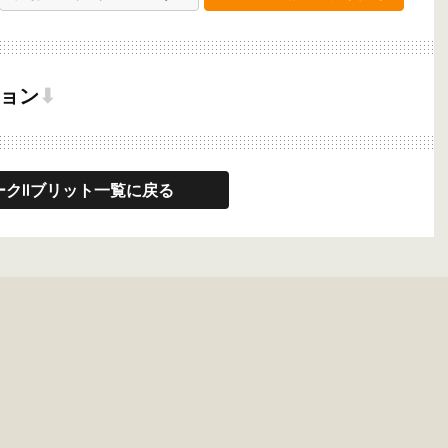
ョン
⬇
ークIIブリット一覧に戻る