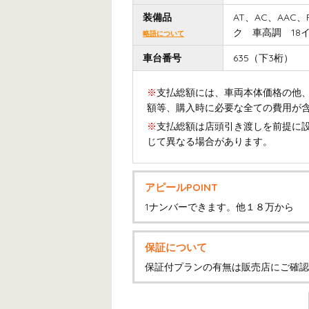
装備品
AT、AC、AAC
ク 車高調 18イ
略語について
車台番号
635（下3桁）
※
支払総額には、車両本体価格の他、
額等、購入時に必要な全ての費用が
※
支払総額は店頭引き渡しを前提に
じて異なる場合があります。
アピールPOINT
1ナンバーできます。他１８万から
保証について
保証付プランの有無は販売店にご確認