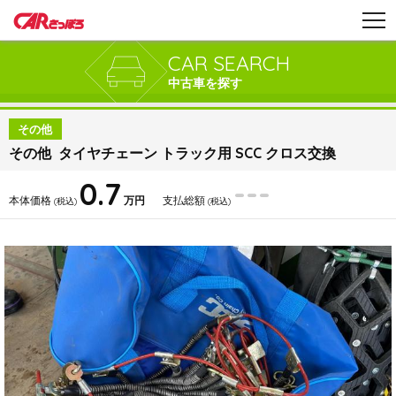
CAR SEARCH
中古車を探す
その他
その他 タイヤチェーン トラック用 SCC クロス交換
0.7
---
本体価格
万円
支払総額
(税込)
(税込)