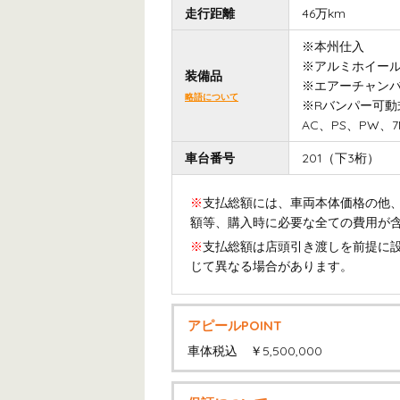
走行距離
46万km
※本州仕入
※アルミホイー
装備品
※エアーチャン
略語について
※Rバンパー可動
AC、PS、PW
車台番号
201（下3桁）
※
支払総額には、車両本体価格の他、
額等、購入時に必要な全ての費用が
※
支払総額は店頭引き渡しを前提に
じて異なる場合があります。
アピールPOINT
車体税込 ￥5,500,000