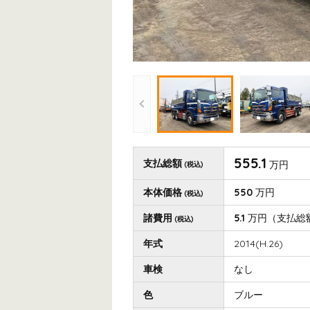
555.1
支払総額
万円
(税込)
本体価格
550
万円
(税込)
諸費用
5.1
万円
（支払総
(税込)
年式
2014(H.26)
車検
なし
色
ブルー