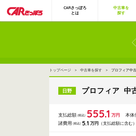
CARさっぽろ
中古車を
とは
探す
トップページ
>
中古車を探す
> プロフィア中古
プロフィア 中
日野
555.1
支払総額
本体
万円
(税込)
5.1
諸費用
万円
（支払総額に含む
(税込)