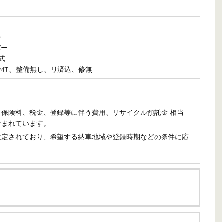
ル
バー
式
、7MT、整備無し、リ済込、修無
保険料、税金、登録等に伴う費用、リサイクル預託金 相当
含まれています。
設定されており、希望する納車地域や登録時期などの条件に応