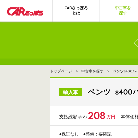
CARさっぽろ
中古車を
とは
探す
トップページ
>
中古車を探す
> ベンツs400ハイブ
ベンツ s400ハ
輸入車
208
支払総額
本体価
万円
(税込)
●保証なし
●整備：要確認