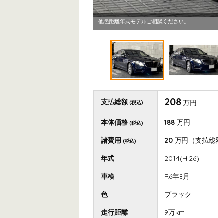
他色距離年式モデルご相談ください。
208
支払総額
万円
(税込)
本体価格
188
万円
(税込)
諸費用
20
万円
（支払総
(税込)
年式
2014(H.26)
車検
R6年8月
色
ブラック
走行距離
9万km