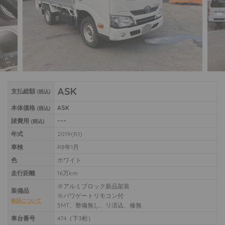
ASK
支払総額
(税込)
本体価格
ASK
(税込)
諸費用
---
(税込)
年式
2019(R.1)
車検
R8年1月
色
ホワイト
走行距離
16万km
※アルミブロック新品架装
装備品
※パワゲートリモコン付
略語について
5MT、整備無し、リ済込、修無
車台番号
474（下3桁）