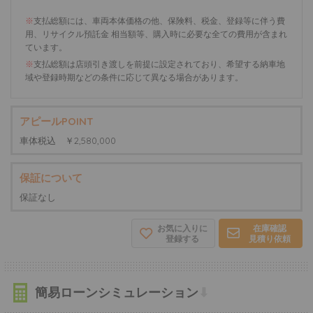
※
支払総額には、車両本体価格の他、保険料、税金、登録等に伴う費
用、リサイクル預託金 相当額等、購入時に必要な全ての費用が含まれ
ています。
※
支払総額は店頭引き渡しを前提に設定されており、希望する納車地
域や登録時期などの条件に応じて異なる場合があります。
アピールPOINT
車体税込 ￥2,580,000
保証について
保証なし
お気に入りに
在庫確認
登録する
見積り依頼
簡易ローンシミュレーション
⬇