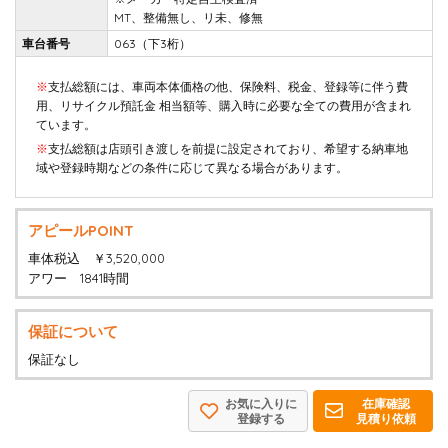
MT、整備無し、リ未、修無
車台番号
063（下3桁）
※
支払総額には、車両本体価格の他、保険料、税金、登録等に伴う費
用、リサイクル預託金 相当額等、購入時に必要な全ての費用が含まれ
ています。
※
支払総額は店頭引き渡しを前提に設定されており、希望する納車地
域や登録時期などの条件に応じて異なる場合があります。
アピールPOINT
車体税込 ￥3,520,000
アワー 1841時間
保証について
保証なし
お気に入りに
在庫確認
登録する
見積り依頼