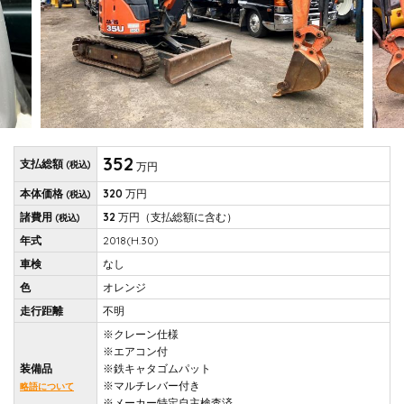
352
支払総額
(税込)
万円
本体価格
320
万円
(税込)
諸費用
32
万円
（支払総額に含む）
(税込)
年式
2018(H.30)
車検
なし
色
オレンジ
走行距離
不明
※クレーン仕様
※エアコン付
装備品
※鉄キャタゴムパット
※マルチレバー付き
略語について
※メーカー特定自主検査済