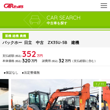
CAR SEARCH
中古車を探す
重機 建機 農機
バックホー 日立 中古 ZX35U-5B 建機
352
支払総額
万円
(税込)
320
32
本体価格
万円
諸費用
万円
（支払総額に含む）
(税込)
(税込)
●保証なし
●法定整備無
1 / 11