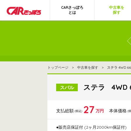
CARさっぽろ
中古車を
とは
探す
トップページ
>
中古車を探す
> ステラ 4WD 660
ステラ 4WD 6
スバル
27
支払総額
本体価格
万円
(税込)
(
●販売店保証付 (2ヶ月2000km保証付)