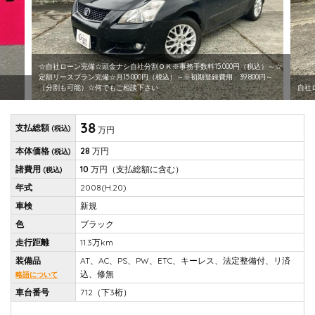
☆自社ローン完備☆頭金ナシ自社分割ＯＫ※事務手数料15.000円（税込）～☆
定額リースプラン完備☆月15.000円（税込）～※初期登録費用 39.800円～
（分割も可能）☆何でもご相談下さい
自社
38
支払総額
(税込)
万円
本体価格
28
万円
(税込)
諸費用
10
万円
（支払総額に含む）
(税込)
年式
2008(H.20)
車検
新規
色
ブラック
走行距離
11.3万km
装備品
AT、AC、PS、PW、ETC、キーレス、法定整備付、リ済
込、修無
略語について
車台番号
712（下3桁）