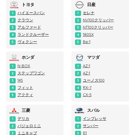
トヨタ
日産
ハイエースバン
セレナ
1
1
クラウン
NV100クリッパー
2
2
アルファード
NT100クリッパー
3
3
ランドクルーザー
180SX
4
4
ヴォクシー
Be-1
5
5
ホンダ
マツダ
N-BOX
AZ-1
1
1
ステップワゴン
AZ-1
2
2
145
ユーノス100
3
3
フィット
RX-7
4
4
アクティ
CX-5
5
5
三菱
スバル
デリカ
インプレッサ
1
1
パジェロミニ
サンバー
2
2
ミニキャブ
R1
3
3