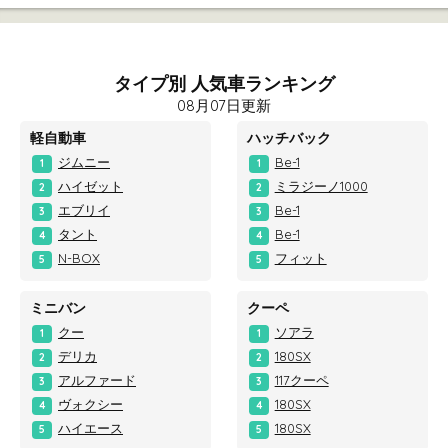
タイプ別 人気車ランキング
08月07日更新
軽自動車
ハッチバック
ジムニー
Be-1
1
1
ハイゼット
ミラジーノ1000
2
2
エブリイ
Be-1
3
3
タント
Be-1
4
4
N-BOX
フィット
5
5
ミニバン
クーペ
クー
ソアラ
1
1
デリカ
180SX
2
2
アルファード
117クーペ
3
3
ヴォクシー
180SX
4
4
ハイエース
180SX
5
5