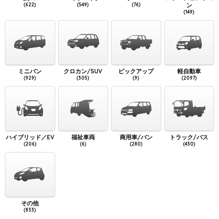
(622)
(549)
(76)
ン
(149)
ミニバン
クロカン/SUV
ピックアップ
軽自動車
(929)
(305)
(9)
(2097)
ハイブリッド／EV
福祉車両
商用車/バン
トラック/バス
(206)
(6)
(280)
(430)
その他
(833)