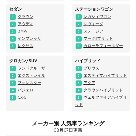
セダン
ステーションワゴン
クラウン
レガシィワゴン
1
1
アウディ
レヴォーグ
2
2
BMW
ステージア
3
3
インプレッサ
マークIIブリット
4
4
レクサス
カローラフィールダー
5
5
クロカン/SUV
ハイブリッド
ランドクルーザー
プリウス
1
1
エクストレイル
エスティマハイブリッド
2
2
フォレスター
アクア
3
3
パジェロ
クラウンハイブリッド
4
4
CX-5
ヴェルファイアハイブリ
5
5
ッド
メーカー別 人気車ランキング
08月07日更新