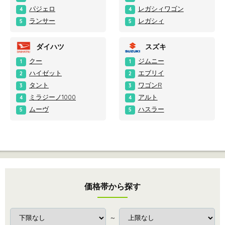
パジェロ
レガシィワゴン
4
4
ランサー
レガシィ
5
5
ダイハツ
スズキ
クー
ジムニー
1
1
ハイゼット
エブリイ
2
2
タント
ワゴンR
3
3
ミラジーノ1000
アルト
4
4
ムーヴ
ハスラー
5
5
価格帯から探す
～