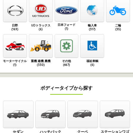
日本フォード
日野
UDトラックス
輸入車
二輪
(1)
(169)
(6)
(317)
(35)
モーターサイクル
重機 建機 農機
その他
福祉車輌
(1)
(330)
(467)
(6)
ボディータイプから探す
セダン
ハッチバック
クーペ
ステーションワゴ