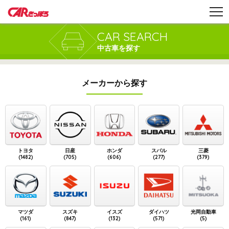
CAR SEARCH
中古車を探す
メーカーから探す
トヨタ
日産
ホンダ
スバル
三菱
(1482)
(705)
(606)
(277)
(379)
マツダ
スズキ
イスズ
ダイハツ
光岡自動車
(161)
(847)
(132)
(571)
(5)