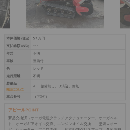
本体価格
57
万円
(税込)
支払総額
---
(税込)
年式
不明
車検
整備付
色
レッド
走行距離
不明
装備品
AT、整備無し、リ済込、修無
略語について
車台番号
（下3桁）
アピールPOINT
新品交換済→オーガ電磁クラッチアクチュエーター、オーガベル
ト、オーガギアオイル交換、エンジンオイル交換 塗装→オー
ガ、シューター、ブロワ内側 他摺動部グリスアップ、各所調整