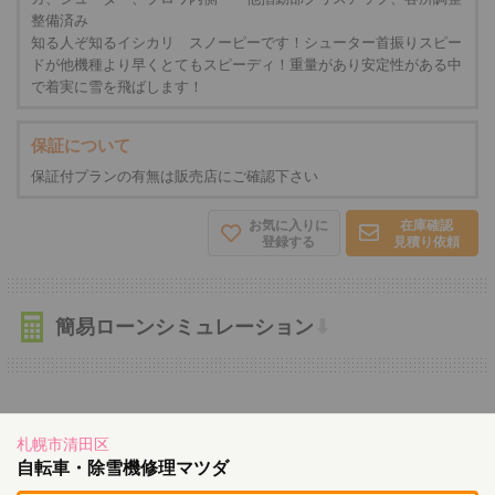
整備済み
知る人ぞ知るイシカリ スノーピーです！シューター首振りスピー
ドが他機種より早くとてもスピーディ！重量があり安定性がある中
で着実に雪を飛ばします！
保証について
保証付プランの有無は販売店にご確認下さい
お気に入りに
在庫確認
登録する
見積り依頼
簡易ローンシミュレーション
⬇
札幌市清田区
自転車・除雪機修理マツダ