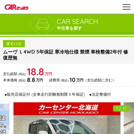
CAR SEARCH
中古車を探す
ダイハツ
ムーヴ L 4WD 5年保証 寒冷地仕様 禁煙 車検整備2年付 修
復歴無
18.8
支払総額
万円
(税込)
8.8
10
本体価格
万円
諸費用
万円
（支払総額に含む）
(税込)
(税込)
●販売店保証付 (全車走行距離無制限５年保証)
●法定整備付
1 / 31