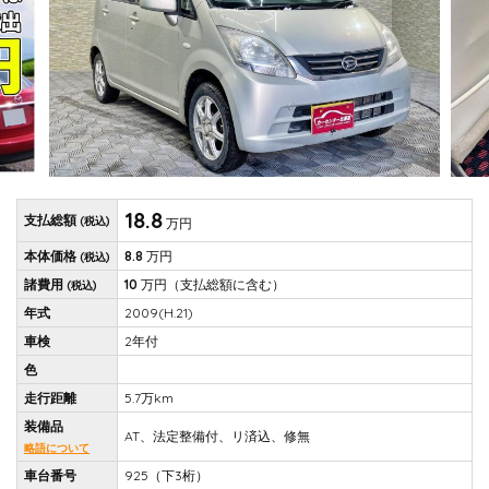
18.8
支払総額
(税込)
万円
本体価格
8.8
万円
(税込)
諸費用
10
万円
（支払総額に含む）
(税込)
年式
2009(H.21)
車検
2年付
色
走行距離
5.7万km
装備品
AT、法定整備付、リ済込、修無
略語について
車台番号
925（下3桁）