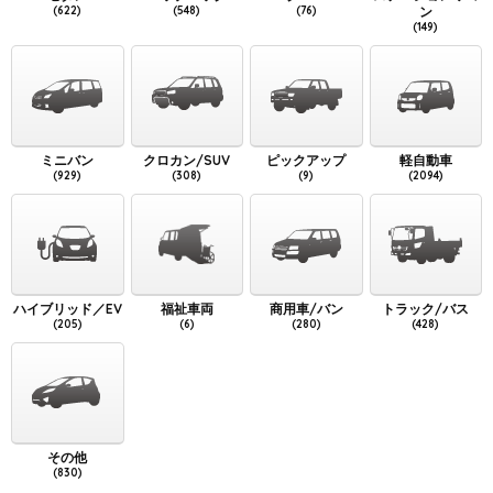
(622)
(548)
(76)
ン
(149)
ミニバン
クロカン/SUV
ピックアップ
軽自動車
(929)
(308)
(9)
(2094)
ハイブリッド／EV
福祉車両
商用車/バン
トラック/バス
(205)
(6)
(280)
(428)
その他
(830)