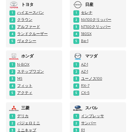
トヨタ
日産
ハイエースバン
セレナ
1
1
クラウン
NV100クリッパー
2
2
アルファード
NT100クリッパー
3
3
ランドクルーザー
180SX
4
4
ヴォクシー
Be-1
5
5
ホンダ
マツダ
N-BOX
AZ-1
1
1
ステップワゴン
AZ-1
2
2
145
ユーノス100
3
3
フィット
RX-7
4
4
アクティ
CX-5
5
5
三菱
スバル
デリカ
インプレッサ
1
1
パジェロミニ
サンバー
2
2
ミニキャブ
R1
3
3