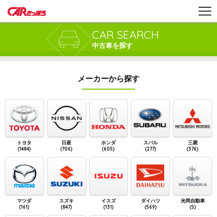
CAR SEARCH
中古車を探す
メーカーから探す
トヨタ
日産
ホンダ
スバル
三菱
(1484)
(706)
(605)
(277)
(376)
マツダ
スズキ
イスズ
ダイハツ
光岡自動車
(161)
(847)
(131)
(569)
(5)