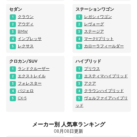
セダン
ステーションワゴン
クラウン
レガシィワゴン
1
1
アウディ
レヴォーグ
2
2
BMW
ステージア
3
3
インプレッサ
マークIIブリット
4
4
レクサス
カローラフィールダー
5
5
クロカン/SUV
ハイブリッド
ランドクルーザー
プリウス
1
1
エクストレイル
エスティマハイブリッド
2
2
フォレスター
アクア
3
3
パジェロ
クラウンハイブリッド
4
4
CX-5
ヴェルファイアハイブリ
5
5
ッド
メーカー別 人気車ランキング
08月08日更新