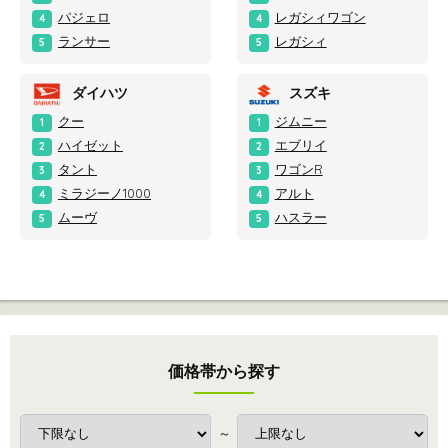
パジェロ
レガシィワゴン
4
4
ランサー
レガシィ
5
5
ダイハツ
スズキ
クー
ジムニー
1
1
ハイゼット
エブリイ
2
2
タント
ワゴンR
3
3
ミラジーノ1000
アルト
4
4
ムーヴ
ハスラー
5
5
価格帯から探す
～