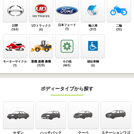
日本フォード
日野
UDトラックス
輸入車
二輪
(1)
(169)
(6)
(317)
(35)
モーターサイクル
重機 建機 農機
その他
福祉車輌
(1)
(329)
(465)
(6)
ボディータイプから探す
セダン
ハッチバック
クーペ
ステーションワゴ