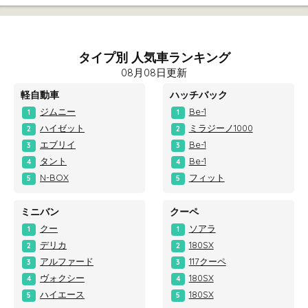
タイプ別 人気車ランキング
08月08日更新
軽自動車
ハッチバック
ジムニー
Be-1
1
1
ハイゼット
ミラジーノ1000
2
2
エブリイ
Be-1
3
3
タント
Be-1
4
4
N-BOX
フィット
5
5
ミニバン
クーペ
クー
ソアラ
1
1
デリカ
180SX
2
2
アルファード
117クーペ
3
3
ヴォクシー
180SX
4
4
ハイエース
180SX
5
5