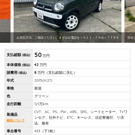
お支払方法、ご相談ください。まずはお電話を！０１１－７９０－７７６６
自社
50
支払総額
(税込)
万円
本体価格
42
万円
(税込)
諸費用
8
万円
（支払総額に含む）
(税込)
年式
2015(H.27)
車検
新規
色
グリーン
走行距離
12.1万km
CVT、AC、PS、PW、ABS、SRS、シートヒーター、TVワ
装備品
ンセグ、社外ナビ、ETC、キーレス、法定整備付、リ済
略語について
込、修有
車台番号
433（下3桁）