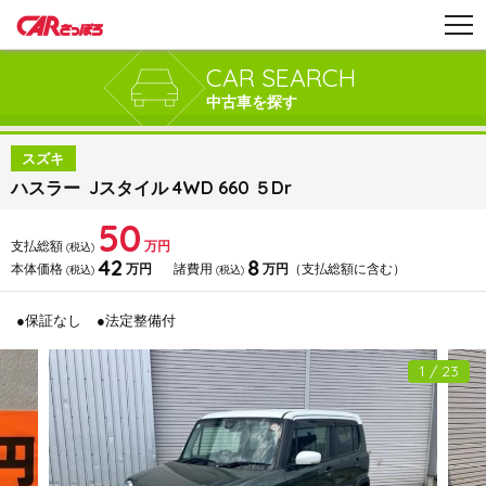
CAR SEARCH
中古車を探す
スズキ
ハスラー Jスタイル 4WD 660 ５Dr
50
支払総額
万円
(税込)
42
8
本体価格
万円
諸費用
万円
（支払総額に含む）
(税込)
(税込)
●保証なし
●法定整備付
1 / 23