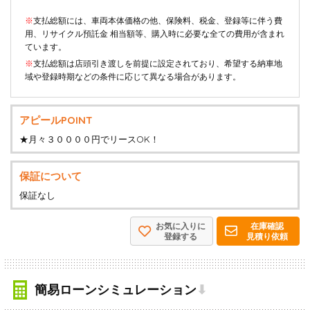
※
支払総額には、車両本体価格の他、保険料、税金、登録等に伴う費
用、リサイクル預託金 相当額等、購入時に必要な全ての費用が含まれ
ています。
※
支払総額は店頭引き渡しを前提に設定されており、希望する納車地
域や登録時期などの条件に応じて異なる場合があります。
アピールPOINT
★月々３００００円でリースOK！
保証について
保証なし
お気に入りに
在庫確認
登録する
見積り依頼
簡易ローンシミュレーション
⬇