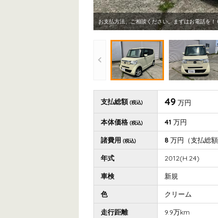
お支払方法、ご相談ください。まずはお電話を！
49
支払総額
万円
(税込)
本体価格
41
万円
(税込)
諸費用
8
万円
（支払総額
(税込)
年式
2012(H.24)
車検
新規
色
クリーム
走行距離
9.9万km