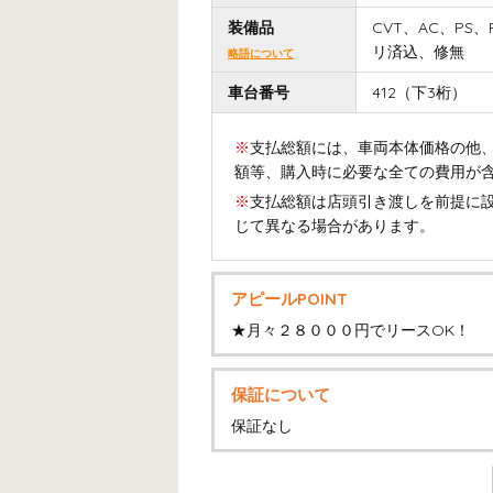
装備品
CVT、AC、P
リ済込、修無
略語について
車台番号
412（下3桁）
※
支払総額には、車両本体価格の他、
額等、購入時に必要な全ての費用が
※
支払総額は店頭引き渡しを前提に
じて異なる場合があります。
アピールPOINT
★月々２８０００円でリースOK！
保証について
保証なし