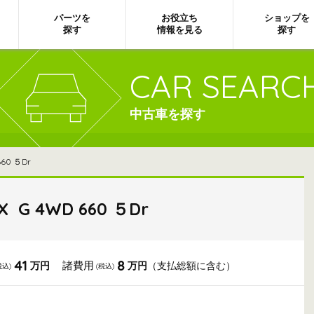
パーツを
お役立ち
ショップを
探す
情報を見る
探す
CAR SEARC
中古車を探す
60 ５Dr
X G 4WD 660 ５Dr
41
8
諸費用
万円
万円
（支払総額に含む）
税込)
(税込)