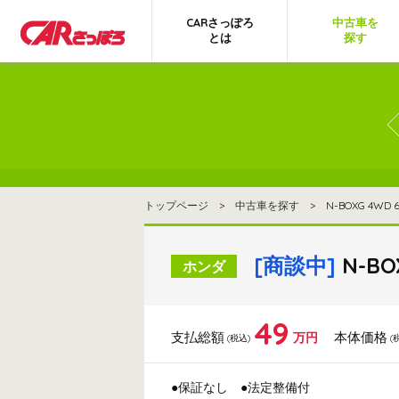
CARさっぽろ
中古車を
とは
探す
トップページ
>
中古車を探す
> N-BOXG 4WD 6
[商談中]
N-BO
ホンダ
49
支払総額
本体価格
万円
(税込)
(
●保証なし
●法定整備付