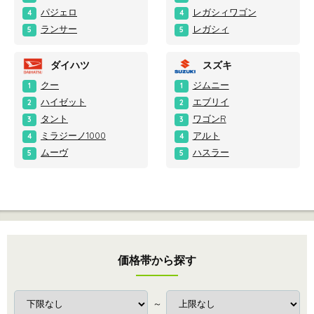
パジェロ
レガシィワゴン
4
4
ランサー
レガシィ
5
5
ダイハツ
スズキ
クー
ジムニー
1
1
ハイゼット
エブリイ
2
2
タント
ワゴンR
3
3
ミラジーノ1000
アルト
4
4
ムーヴ
ハスラー
5
5
価格帯から探す
～