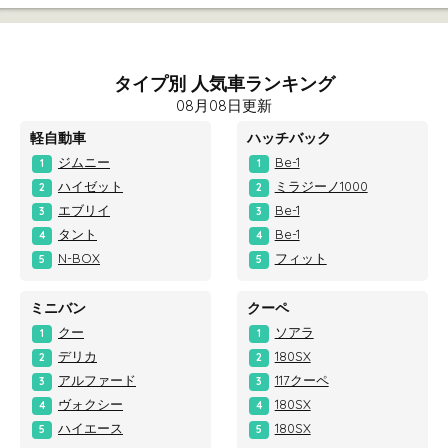
タイプ別 人気車ランキング
08月08日更新
軽自動車
ハッチバック
ジムニー
Be-1
1
1
ハイゼット
ミラジーノ1000
2
2
エブリイ
Be-1
3
3
タント
Be-1
4
4
N-BOX
フィット
5
5
ミニバン
クーペ
クー
ソアラ
1
1
デリカ
180SX
2
2
アルファード
117クーペ
3
3
ヴォクシー
180SX
4
4
ハイエース
180SX
5
5