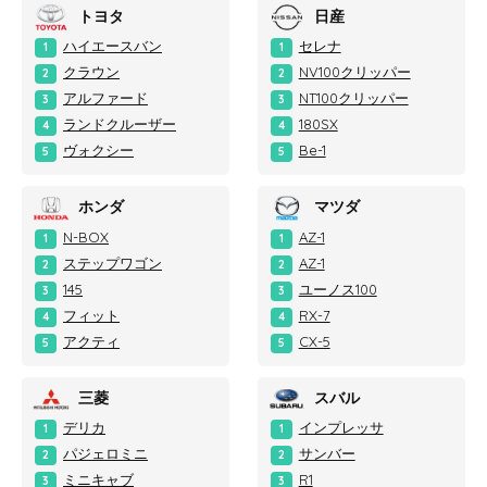
トヨタ
日産
ハイエースバン
セレナ
1
1
クラウン
NV100クリッパー
2
2
アルファード
NT100クリッパー
3
3
ランドクルーザー
180SX
4
4
ヴォクシー
Be-1
5
5
ホンダ
マツダ
N-BOX
AZ-1
1
1
ステップワゴン
AZ-1
2
2
145
ユーノス100
3
3
フィット
RX-7
4
4
アクティ
CX-5
5
5
三菱
スバル
デリカ
インプレッサ
1
1
パジェロミニ
サンバー
2
2
ミニキャブ
R1
3
3