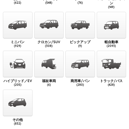
(622)
(548)
(76)
ン
(149)
ミニバン
クロカン/SUV
ピックアップ
軽自動車
(929)
(308)
(9)
(2093)
ハイブリッド／EV
福祉車両
商用車/バン
トラック/バス
(205)
(6)
(280)
(428)
その他
(832)