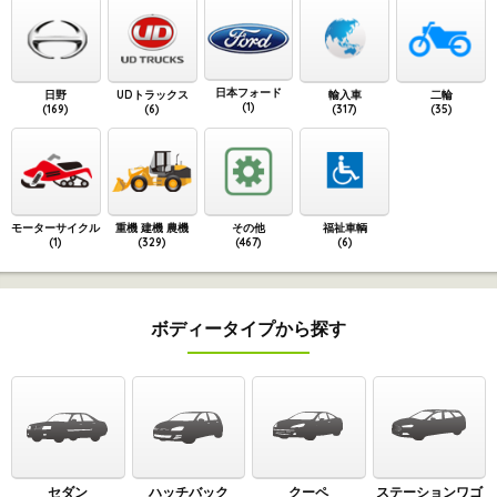
日本フォード
日野
UDトラックス
輸入車
二輪
(1)
(169)
(6)
(317)
(35)
モーターサイクル
重機 建機 農機
その他
福祉車輌
(1)
(329)
(467)
(6)
ボディータイプから探す
セダン
ハッチバック
クーペ
ステーションワゴ