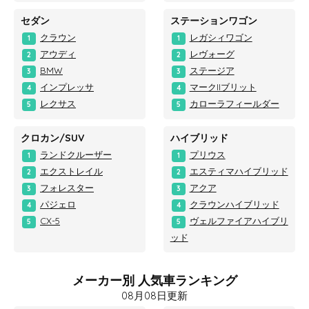
セダン
ステーションワゴン
クラウン
レガシィワゴン
1
1
アウディ
レヴォーグ
2
2
BMW
ステージア
3
3
インプレッサ
マークIIブリット
4
4
レクサス
カローラフィールダー
5
5
クロカン/SUV
ハイブリッド
ランドクルーザー
プリウス
1
1
エクストレイル
エスティマハイブリッド
2
2
フォレスター
アクア
3
3
パジェロ
クラウンハイブリッド
4
4
CX-5
ヴェルファイアハイブリ
5
5
ッド
メーカー別 人気車ランキング
08月08日更新