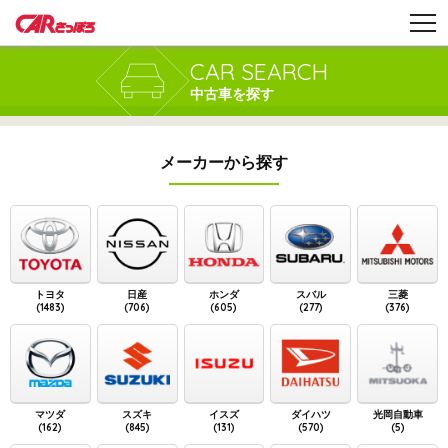
CAR SEARCH
中古車を探す
メーカーから探す
トヨタ
日産
ホンダ
スバル
三菱
(1483)
(706)
(605)
(277)
(376)
マツダ
スズキ
イスズ
ダイハツ
光岡自動車
(162)
(845)
(131)
(570)
(5)