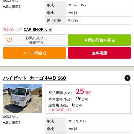
●保証なし
2007(H.19)
●法定整備無
2年付
9.4万km
札幌市北区
CAR SHOP ケイ
お気に入りに
車両の詳細を見る
登録する
メール問合せ
無料電話
ハイゼット カーゴ 4WD 660
25
支払総額
(税込)
万円
19
本体価格
(税込)
万円
6
諸費用
(税込)
万円
※支払総額に含む
●保証なし
2002(H.14)
●法定整備無
2年付