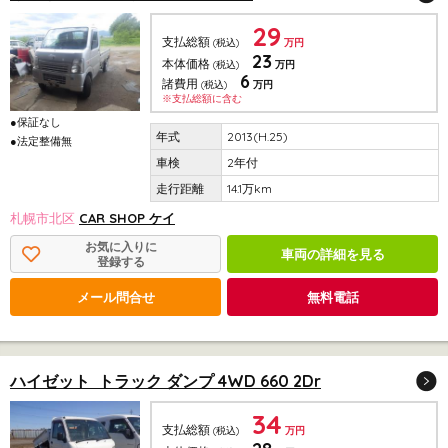
29
支払総額
(税込)
万円
23
本体価格
(税込)
万円
6
諸費用
(税込)
万円
※支払総額に含む
●保証なし
2013(H.25)
●法定整備無
2年付
14.1万km
札幌市北区
CAR SHOP ケイ
お気に入りに
車両の詳細を見る
登録する
メール問合せ
無料電話
ハイゼット トラック ダンプ 4WD 660 2Dr
34
支払総額
(税込)
万円