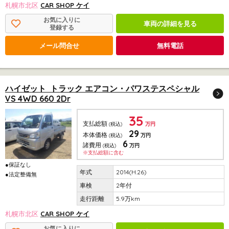
札幌市北区
CAR SHOP ケイ
お気に入りに
車両の詳細を見る
登録する
メール問合せ
無料電話
ハイゼット トラック エアコン・パワステスペシャル
VS 4WD 660 2Dr
35
支払総額
(税込)
万円
29
本体価格
(税込)
万円
6
諸費用
(税込)
万円
※支払総額に含む
●保証なし
2014(H.26)
●法定整備無
2年付
5.9万km
札幌市北区
CAR SHOP ケイ
お気に入りに