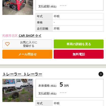
---
支払総額
(税込)
不明
-
不明
札幌市北区
CAR SHOP ケイ
お気に入りに
車両の詳細を見る
登録する
メール問合せ
無料電話
トレーラー トレーラー
5
本体価格
(税込)
万円
---
支払総額
(税込)
不明