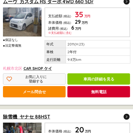
ムーヴ カスタム RS ターボ 4WD 660 5Dr
35
支払総額
(税込)
万円
29
本体価格
(税込)
万円
6
諸費用
(税込)
万円
※支払総額に含む
●保証なし
2011(H.23)
●法定整備無
2年付
9.8万km
札幌市北区
CAR SHOP ケイ
お気に入りに
車両の詳細を見る
登録する
メール問合せ
無料電話
除雪機 ヤナセ 88HST
20
本体価格
(税込)
万円