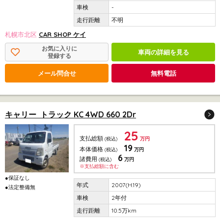
-
不明
札幌市北区
CAR SHOP ケイ
お気に入りに
車両の詳細を見る
登録する
メール問合せ
無料電話
キャリー トラック KC 4WD 660 2Dr
25
支払総額
(税込)
万円
19
本体価格
(税込)
万円
6
諸費用
(税込)
万円
※支払総額に含む
●保証なし
2007(H.19)
●法定整備無
2年付
10.5万km