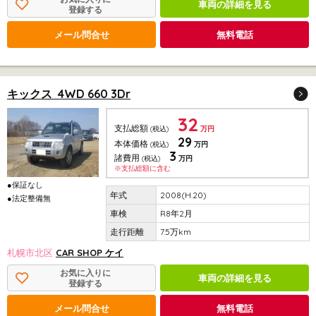
車両の詳細を見る
登録する
メール問合せ
無料電話
キックス 4WD 660 3Dr
32
支払総額
(税込)
万円
29
本体価格
(税込)
万円
3
諸費用
(税込)
万円
※支払総額に含む
●保証なし
2008(H.20)
●法定整備無
R8年2月
7.5万km
札幌市北区
CAR SHOP ケイ
お気に入りに
車両の詳細を見る
登録する
メール問合せ
無料電話