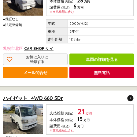
28
本体価格
(税込)
万円
6
諸費用
(税込)
万円
※支払総額に含む
●保証なし
2000(H.12)
●法定整備無
2年付
11.1万km
札幌市北区
CAR SHOP ケイ
お気に入りに
車両の詳細を見る
登録する
メール問合せ
無料電話
ハイゼット 4WD 660 5Dr
21
支払総額
(税込)
万円
15
本体価格
(税込)
万円
6
諸費用
(税込)
万円
※支払総額に含む