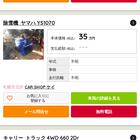
除雪機 ヤマハ YS1070
35
本体価格
(税込)
万円
---
支払総額
(税込)
不明
-
不明
札幌市北区
CAR SHOP ケイ
お気に入りに
車両の詳細を見る
登録する
メール問合せ
無料電話
キャリー トラック 4WD 660 2Dr