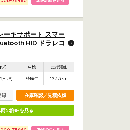
6000-75960
店舗詳細を見る
ブレーキサポート スマー
ooth HID ドラレコ
年式
車検
走行距離
7(H.29)
整備付
12.3万km
登録
在庫確認／見積依頼
車両の詳細を見る