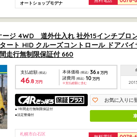
0078-
無料電話
オートショップモデナ
ケージ 4WD 道外仕入れ 社外15インチブロンズAW
スタート HID クルーズコントロール ドアバイ
間走行無制限保証付 660
36
本体価格
支払総額
.8
(税込)
万円
(税込)
10
46
諸費用
(税込)
万円
.8
万円
201
※支払総額に含む
お気に入りに
● 1年間走行無制限保証付
●法定整備付
札幌市白石区
0078-
無料電話