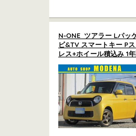
N-ONE ツアラー Lパッ
ビ&TV スマートキー P
レス+ホイール積込み 1年