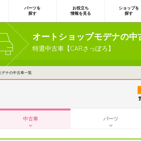
パーツを
お役立ち
ショップを
探す
情報を見る
探す
オートショップモデナの中
特選中古車【CARさっぽろ】
モデナの中古車一覧
中古車
パーツ