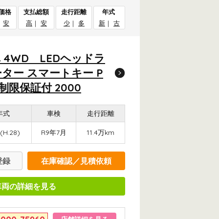
価格
支払総額
走行距離
年式
｜
安
高
｜
安
少
｜
多
新
｜
古
 4WD LEDヘッドラ
ーター スマートキー P
限保証付 2000
年式
車検
走行距離
(H.28)
R9年7月
11.4万km
登録
在庫確認／見積依頼
車両の詳細を見る