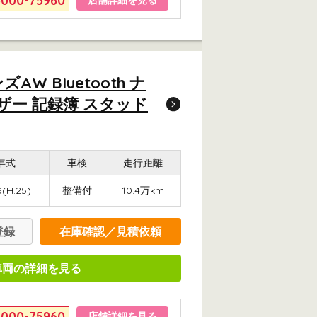
6000-75960
店舗詳細を見る
 BIuetooth ナ
ザー 記録簿 スタッド
年式
車検
走行距離
3(H.25)
整備付
10.4万km
登録
在庫確認／見積依頼
車両の詳細を見る
6000-75960
店舗詳細を見る