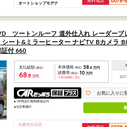
0078-
無料電話
オートショップモデナ
 4WD ツートンルーフ 道外仕入れ レーダー
ート&ミラーヒーター ナビTV Bカメラ BIuet
証付 660
58
本体価格
支払総額
.8
(税込)
万円
(税込)
10
68
諸費用
(税込)
万円
.8
万円
201
※支払総額に含む
お気に入りに
● 1年間走行無制限保証付
●法定整備付
札幌市白石区