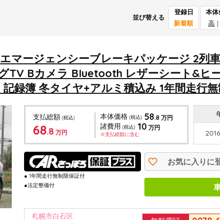
登録日
本体
並び替える
新着順
高
0X エマージェンシーブレーキパッケージ 2列車
V Bカメラ BIuetooth レザーシート&ヒ
ミ 記録簿 冬タイヤ+アルミ積込み 1年間走行無制
58
本体価格
支払総額
.8
(税込)
万円
(税込)
10
68
諸費用
(税込)
万円
.8
万円
2016
※支払総額に含む
お気に入りに
● 1年間走行無制限保証付
●法定整備付
札幌市白石区