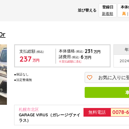
登録日
本体
並び替える
新着順
高
Dr
年
231
本体価格
支払総額
(税込)
万円
(税込)
6
237
諸費用
(税込)
万円
万円
2024
※支払総額に含む
●保証なし
お気に入りに
●法定整備無
札幌市北区
0078-
無料電話
GARAGE VIRUS（ガレージヴァイ
ラス）