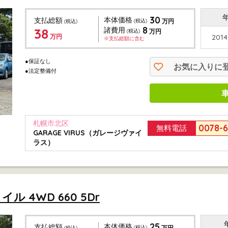
30
本体価格
支払総額
(税込)
万円
(税込)
8
38
諸費用
(税込)
万円
万円
2014
※支払総額に含む
●保証なし
お気に入りに
●法定整備付
札幌市北区
0078-
無料電話
GARAGE VIRUS（ガレージヴァイ
ラス）
ル 4WD 660 5Dr
25
本体価格
支払総額
(税込)
万円
(税込)