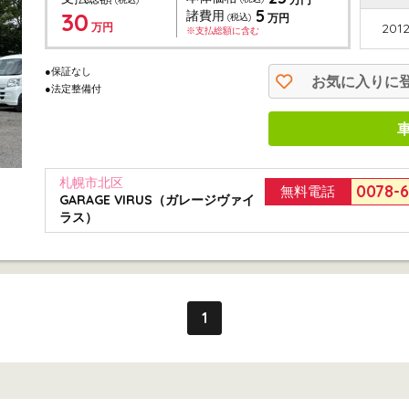
5
30
諸費用
(税込)
万円
万円
2012
※支払総額に含む
●保証なし
お気に入りに
●法定整備付
札幌市北区
0078-
無料電話
GARAGE VIRUS（ガレージヴァイ
ラス）
1