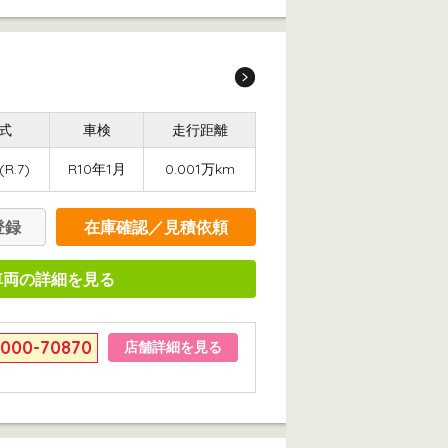
式
車検
走行距離
(R.7)
R10年1月
0.001万km
登録
在庫確認／見積依頼
車両の詳細を見る
6000-70870
店舗詳細を見る