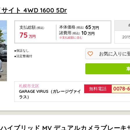
サイト 4WD 1600 5Dr
65
本体価格
支払総額
(税込)
万円
(税込)
10
75
諸費用
(税込)
万円
万円
201
※支払総額に含む
●保証なし
お気に入りに
●法定整備付
札幌市北区
0078-
無料電話
GARAGE VIRUS（ガレージヴァイ
ラス）
ト ハイブリッド MV デュアルカメラブレーキ