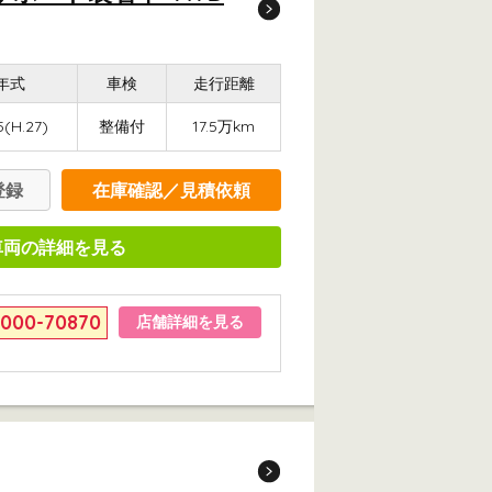
年式
車検
走行距離
5(H.27)
整備付
17.5万km
登録
在庫確認／見積依頼
車両の詳細を見る
6000-70870
店舗詳細を見る