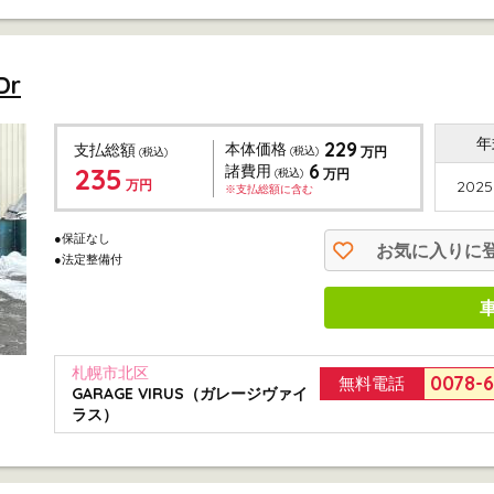
Dr
年
229
本体価格
支払総額
(税込)
万円
(税込)
6
235
諸費用
(税込)
万円
万円
2025
※支払総額に含む
●保証なし
お気に入りに
●法定整備付
札幌市北区
0078-
無料電話
GARAGE VIRUS（ガレージヴァイ
ラス）