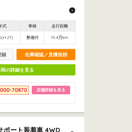
年式
車検
走行距離
5(H.27)
整備付
15.4万km
登録
在庫確認／見積依頼
車両の詳細を見る
6000-70870
店舗詳細を見る
サポート装着車 4WD