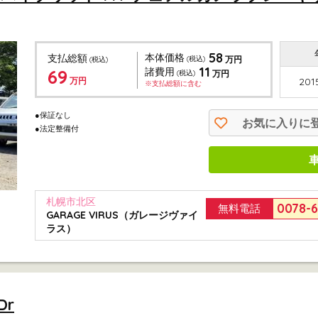
58
本体価格
支払総額
(税込)
万円
(税込)
11
69
諸費用
(税込)
万円
万円
201
※支払総額に含む
●保証なし
お気に入りに
●法定整備付
札幌市北区
0078-
無料電話
GARAGE VIRUS（ガレージヴァイ
ラス）
Dr