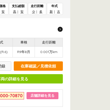
価格
支払総額
走行距離
年式
｜
安
高
｜
安
少
｜
多
新
｜
古
式
車検
走行距離
(R.6)
R9年8月
0.001万km
登録
在庫確認／見積依頼
車両の詳細を見る
6000-70870
店舗詳細を見る