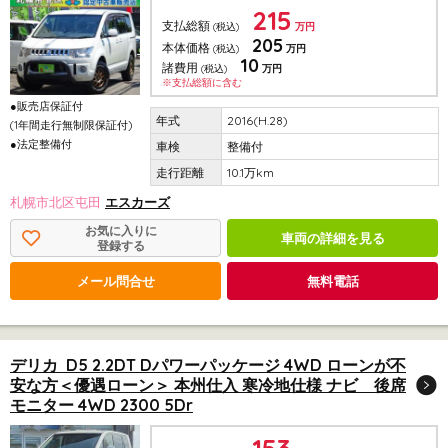
215
支払総額
(税込)
万円
205
本体価格
(税込)
万円
10
諸費用
(税込)
万円
※支払総額に含む
●販売店保証付
2016(H.28)
(1年間走行無制限保証付)
●法定整備付
整備付
10.1万km
札幌市北区屯田
エスカーズ
お気に入りに
車両の詳細を見る
登録する
メール問合せ
無料電話
デリカ D5 2.2DT Dパワーパッケージ 4WD ローンが不
安な方＜優遇ローン＞ 本州仕入 寒冷地仕様 ナビ 後席
モニター 4WD 2300 5Dr