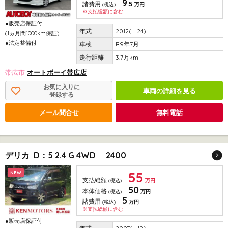
9
.5
諸費用
(税込)
万円
※支払総額に含む
●販売店保証付
2012(H.24)
(1ヵ月間1000km保証)
●法定整備付
R9年7月
3.7万km
帯広市
オートボーイ帯広店
お気に入りに
車両の詳細を見る
登録する
メール問合せ
無料電話
デリカ D：5 2.4 G 4WD 2400
55
NEW
支払総額
(税込)
万円
50
本体価格
(税込)
万円
5
諸費用
(税込)
万円
※支払総額に含む
●販売店保証付