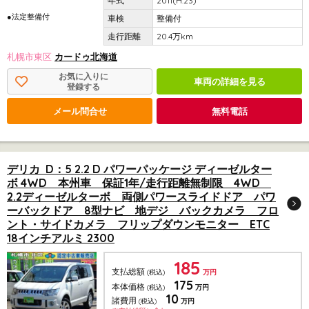
2011(H.23)
●法定整備付
整備付
20.4万km
札幌市東区
カードゥ北海道
お気に入りに
車両の詳細を見る
登録する
メール問合せ
無料電話
デリカ D：5 2.2 D パワーパッケージ ディーゼルター
ボ 4WD 本州車 保証1年/走行距離無制限 4WD
2.2ディーゼルターボ 両側パワースライドドア パワ
ーバックドア 8型ナビ 地デジ バックカメラ フロ
ント・サイドカメラ フリップダウンモニター ETC
18インチアルミ 2300
185
支払総額
(税込)
万円
175
本体価格
(税込)
万円
10
諸費用
(税込)
万円