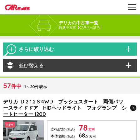
デリカの中古車一覧
特選中古車【CARさっぽろ】
さらに絞り込む
並び替える
57
件中
1～20件表示
デリカ D:2 1.2 S 4WD プッシュスタート 両側パワ
ースライドドア HIDヘッドライト フォグランプ シ
ートヒーター 1200
78
NEW
支払総額
(税込)
万円
68
.5
本体価格
(税込)
万円