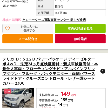
2011(H.23)
(1ヵ月間1000km保証)
●法定整備付
整備付
15.3万km
札幌市清田区
ケンモータース買取直販センター 美しが丘店
お気に入りに
車両の詳細を見る
登録する
メール問合せ
無料電話
デリカ D：5 2.2 D パワーパッケージ ディーゼルター
ボ 4WD 法定24ヵ月点検整備付・新規車検整備付・本
州仕入車両・フローティングナビ・アルパインフリッ
プダウン・フルセグ・バックモニター・両側パワース
ライドドア・クルーズコントロール・レザー調シート
カバー 2300
149
NEW
支払総額
(税込)
万円
135
本体価格
(税込)
万円
14
諸費用
(税込)
万円