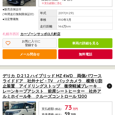
※支払総額に含む
●販売店保証付
2017(H.29)
(1年間走行無制限保証付)
●法定整備無
R10年3月
14.6万km
札幌市西区
カーゾーンサッポロ八軒店
お気に入りに
車両の詳細を見る
登録する
メール問合せ
無料電話
デリカ D:2 1.2 ハイブリッド MZ 4WD 両側パワース
ライドドア 社外ナビ・TV バックカメラ 横滑り防
止装置 アイドリングストップ 衝突軽減ブレーキ
レーンキープアシスト 前席シートヒーター 社外ア
ルミホイール冬 クルーズコントロール 1200
73
支払総額
(税込)
万円
59
本体価格
(税込)
万円