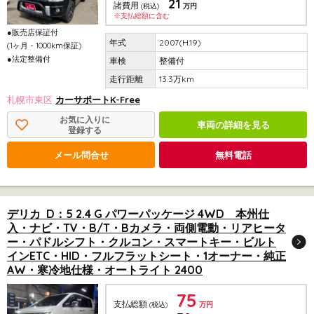
21
諸費用
(税込)
万円
※支払総額に含む
●販売店保証付
2007(H.19)
(1ヶ月・1000km保証)
●法定整備付
整備付
13.3万km
札幌市東区
カーサポートK-Free
お気に入りに
車両の詳細を見る
登録する
メール問合せ
無料電話
デリカ D：5 2.4 G パワーパッケージ 4WD 本州仕
入・ナビ・TV・B/T・Bカメラ・両側電動・リアヒータ
ー・パドルシフト・クルコン・スマートキー・ビルト
インETC・HID・フルフラットシート・1オーナー・純正
AW・寒冷地仕様・オートライト 2400
75
支払総額
(税込)
万円