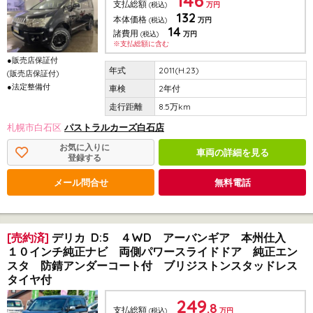
146
支払総額
(税込)
万円
132
本体価格
(税込)
万円
14
諸費用
(税込)
万円
※支払総額に含む
●販売店保証付
2011(H.23)
(販売店保証付)
●法定整備付
2年付
8.5万km
札幌市白石区
パストラルカーズ白石店
お気に入りに
車両の詳細を見る
登録する
メール問合せ
無料電話
[売約済]
デリカ D:5 ４WD アーバンギア 本州仕入
１０インチ純正ナビ 両側パワースライドドア 純正エン
スタ 防錆アンダーコート付 ブリジストンスタッドレス
タイヤ付
249
.8
支払総額
(税込)
万円