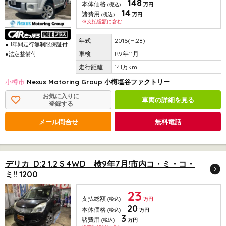
148
本体価格
(税込)
万円
14
諸費用
(税込)
万円
※支払総額に含む
2016(H.28)
● 1年間走行無制限保証付
R9年11月
●法定整備付
14.1万km
小樽市
Nexus Motoring Group 小樽塩谷ファクトリー
お気に入りに
車両の詳細を見る
登録する
メール問合せ
無料電話
デリカ D:2 1.2 S 4WD 検9年7月!市内コ・ミ・コ・
ミ!! 1200
23
支払総額
(税込)
万円
20
本体価格
(税込)
万円
3
諸費用
(税込)
万円