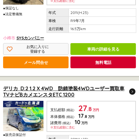
※支払総額に含む
●保証なし
2011(H.23)
●法定整備無
R9年7月
16.5万km
小樽市
SYSカンパニー
お気に入りに
車両の詳細を見る
登録する
メール問合せ
無料電話
デリカ D:2 1.2 X 4WD 防錆塗装4WDユーザー買取車
TVナビBカメエンスタETC 1200
27
.8
支払総額
(税込)
万円
17
.8
本体価格
(税込)
万円
10
諸費用
(税込)
万円
※支払総額に含む
●販売店保証付