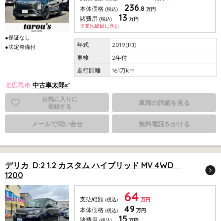
236
.8
本体価格
(税込)
万円
13
諸費用
(税込)
万円
※支払総額に含む
●保証なし
2019(R.1)
●法定整備付
2年付
16.1万km
北広島市
中古車太郎s’
お気に入りに
車両の詳細を見る
登録する
メールで問い合せ
無料電話をかける
デリカ D:2 1.2 カスタム ハイブリッド MV 4WD
1200
64
支払総額
(税込)
万円
49
本体価格
(税込)
万円
15
諸費用
(税込)
万円