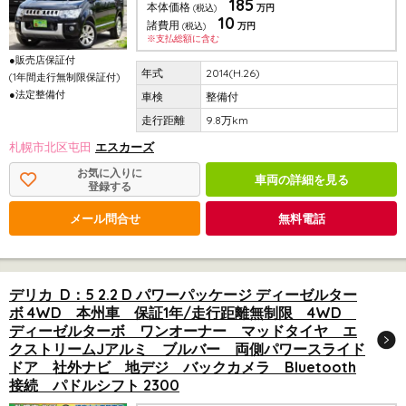
185
本体価格
(税込)
万円
10
諸費用
(税込)
万円
※支払総額に含む
●販売店保証付
2014(H.26)
(1年間走行無制限保証付)
●法定整備付
整備付
9.8万km
札幌市北区屯田
エスカーズ
お気に入りに
車両の詳細を見る
登録する
メール問合せ
無料電話
デリカ D：5 2.2 D パワーパッケージ ディーゼルター
ボ 4WD 本州車 保証1年/走行距離無制限 4WD
ディーゼルターボ ワンオーナー マッドタイヤ エ
クストリームJアルミ ブルバー 両側パワースライド
ドア 社外ナビ 地デジ バックカメラ Bluetooth
接続 パドルシフト 2300