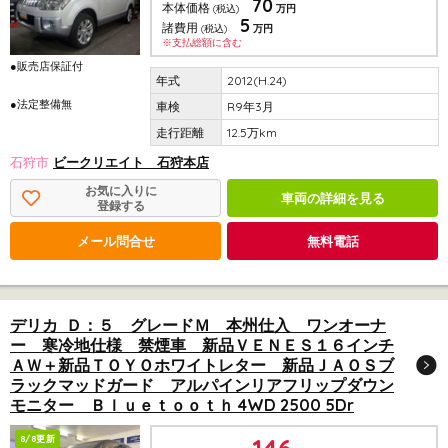
70
本体価格
(税込)
万円
5
諸費用
(税込)
万円
※支払総額に含む
●販売店保証付
2012(H.24)
●法定整備無
R9年3月
12.5万km
石狩市
ビークリエイト 石狩本店
お気に入りに
車両の詳細を見る
登録する
メール問合せ
無料電話
デリカ Ｄ：５ グレードＭ 本州仕入 ワンオーナ
ー 寒冷地仕様 禁煙車 新品ＶＥＮＥＳ１６インチ
ＡＷ＋新品ＴＯＹＯホワイトレター 新品ＪＡＯＳブ
ラックマッドガード アルパインリアフリップダウン
モニター Ｂｌｕｅｔｏｏｔｈ 4WD 2500 5Dr
8/8更新