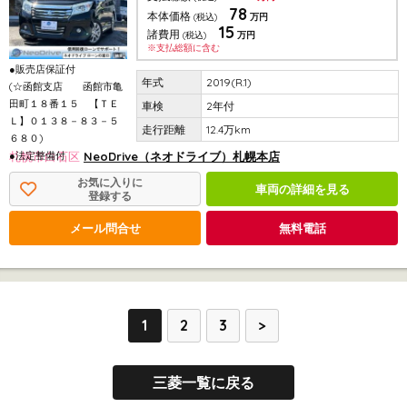
78
本体価格
(税込)
万円
15
諸費用
(税込)
万円
※支払総額に含む
●販売店保証付
2019(R.1)
(☆函館支店 函館市亀
田町１８番１５ 【ＴＥ
2年付
Ｌ】０１３８－８３－５
12.4万km
６８０)
●法定整備付
札幌市白石区
NeoDrive（ネオドライブ）札幌本店
お気に入りに
車両の詳細を見る
登録する
メール問合せ
無料電話
1
2
3
>
三菱一覧に戻る