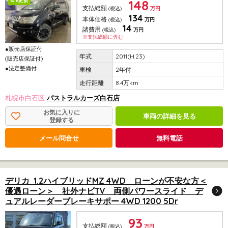
148
8/8更新
支払総額
(税込)
万円
134
本体価格
(税込)
万円
14
諸費用
(税込)
万円
※支払総額に含む
●販売店保証付
2011(H.23)
(販売店保証付)
●法定整備付
2年付
8.4万km
札幌市白石区
パストラルカーズ白石店
お気に入りに
車両の詳細を見る
登録する
メール問合せ
無料電話
デリカ 1.2ハイブリッドMZ 4WD ローンが不安な方＜
優遇ローン＞ 社外ナビTV 両側パワースライド デ
ュアルレーダーブレーキサポー 4WD 1200 5Dr
93
支払総額
(税込)
万円