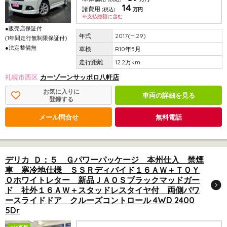
14
諸費用
(税込)
万円
※支払総額に含む
●販売店保証付
2017(H.29)
(1年間走行無制限保証付)
●法定整備無
R10年5月
12.2万km
札幌市西区
カーゾーンサッポロ八軒店
お気に入りに
車両の詳細を見る
登録する
メール問合せ
無料電話
デリカ Ｄ：５ Ｇパワーパッケージ 本州仕入 禁煙
車 寒冷地仕様 ＳＳＲディバイド１６ＡＷ＋ＴＯＹ
Ｏホワイトレター 新品ＪＡＯＳブラックマッドガー
ド 社外１６ＡＷ＋スタッドレスタイヤ付 両側パワ
ースライドドア クルーズコントロール 4WD 2400
5Dr