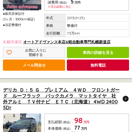
5
諸費用
(税込)
万円
※支払総額に含む
●販売店保証付
2013(H.25)
(3ヶ月・3000km保証)
●法定整備付
整備付
7.3万km
札幌市東区
オートアドヴァンス本店&軽自動車専門札幌新道店
お気に入りに
車両の詳細を見る
登録する
メール問合せ
無料電話
デリカ Ｄ：５ Ｇ プレミアム ４ＷＤ フロントガー
ド ルーフラック バックカメラ マットタイヤ 社
外アルミ ＴＶ付ナビ ＥＴＣ（北海道） 4WD 2400
5Dr
98
支払総額
(税込)
万円
77
本体価格
(税込)
万円