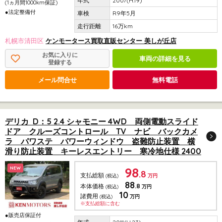
2007(H.19)
(1ヵ月間1000km保証)
●法定整備付
R9年5月
16万km
札幌市清田区
ケンモータース買取直販センター 美しが丘店
お気に入りに
車両の詳細を見る
登録する
メール問合せ
無料電話
デリカ D：5 2.4 シャモニー 4WD 両側電動スライド
ドア クルーズコントロール TV ナビ バックカメ
ラ パワステ パワーウィンドウ 盗難防止装置 横
滑り防止装置 キーレスエントリー 寒冷地仕様 2400
98
NEW
.8
支払総額
(税込)
万円
88
.8
本体価格
(税込)
万円
10
諸費用
(税込)
万円
※支払総額に含む
●販売店保証付