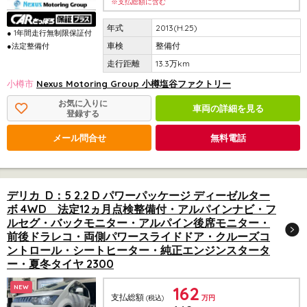
※支払総額に含む
2013(H.25)
● 1年間走行無制限保証付
整備付
●法定整備付
13.3万km
小樽市
Nexus Motoring Group 小樽塩谷ファクトリー
お気に入りに
車両の詳細を見る
登録する
メール問合せ
無料電話
デリカ D：5 2.2 D パワーパッケージ ディーゼルター
ボ 4WD 法定12ヵ月点検整備付・アルパインナビ・フ
ルセグ・バックモニター・アルパイン後席モニター・
前後ドラレコ・両側パワースライドドア・クルーズコ
ントロール・シートヒーター・純正エンジンスタータ
ー・夏冬タイヤ 2300
162
NEW
支払総額
(税込)
万円