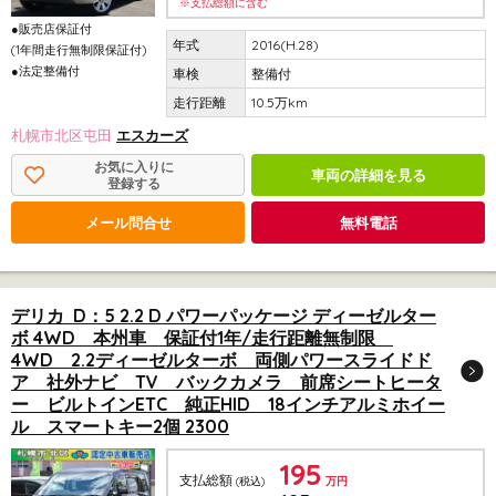
※支払総額に含む
●販売店保証付
2016(H.28)
(1年間走行無制限保証付)
●法定整備付
整備付
10.5万km
札幌市北区屯田
エスカーズ
お気に入りに
車両の詳細を見る
登録する
メール問合せ
無料電話
デリカ D：5 2.2 D パワーパッケージ ディーゼルター
ボ 4WD 本州車 保証付1年/走行距離無制限
4WD 2.2ディーゼルターボ 両側パワースライドド
ア 社外ナビ TV バックカメラ 前席シートヒータ
ー ビルトインETC 純正HID 18インチアルミホイー
ル スマートキー2個 2300
195
支払総額
(税込)
万円