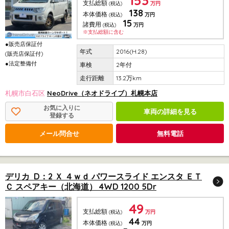
153
支払総額
(税込)
万円
138
本体価格
(税込)
万円
15
諸費用
(税込)
万円
※支払総額に含む
●販売店保証付
2016(H.28)
(販売店保証付)
●法定整備付
2年付
13.2万km
札幌市白石区
NeoDrive（ネオドライブ）札幌本店
お気に入りに
車両の詳細を見る
登録する
メール問合せ
無料電話
デリカ D：2 Ｘ ４ｗｄ パワースライド エンスタ ＥＴ
Ｃ スペアキー（北海道） 4WD 1200 5Dr
49
支払総額
(税込)
万円
44
本体価格
(税込)
万円