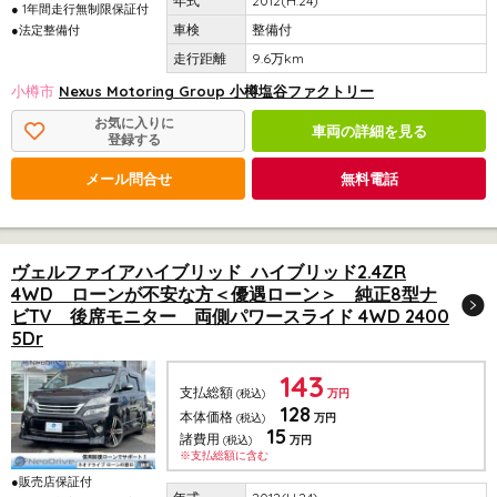
2012(H.24)
● 1年間走行無制限保証付
整備付
●法定整備付
9.6万km
小樽市
Nexus Motoring Group 小樽塩谷ファクトリー
お気に入りに
車両の詳細を見る
登録する
メール問合せ
無料電話
ヴェルファイアハイブリッド ハイブリッド2.4ZR
4WD ローンが不安な方＜優遇ローン＞ 純正8型ナ
ビTV 後席モニター 両側パワースライド 4WD 2400
5Dr
143
支払総額
(税込)
万円
128
本体価格
(税込)
万円
15
諸費用
(税込)
万円
※支払総額に含む
●販売店保証付