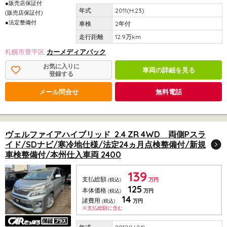
●販売店保証付
2011(H.23)
(販売店保証付)
●法定整備付
2年付
12.9万km
札幌市豊平区
カーメディアパック
お気に入りに
車両の詳細を見る
登録する
メール問合せ
無料電話
ヴェルファイアハイブリッド 2.4 ZR 4WD 両側Pスラ
イド/SDナビ/寒冷地仕様/法定24ヵ月点検整備付/新規
車検整備付/本州仕入車両 2400
139
支払総額
(税込)
万円
125
本体価格
(税込)
万円
14
諸費用
(税込)
万円
※支払総額に含む