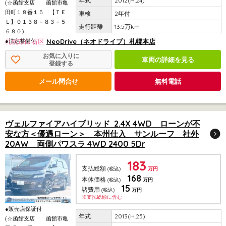
2012(H.24)
(☆函館支店 函館市亀
田町１８番１５ 【ＴＥ
2年付
Ｌ】０１３８－８３－５
13.5万km
６８０)
●法定整備付
札幌市白石区
NeoDrive（ネオドライブ）札幌本店
お気に入りに
車両の詳細を見る
登録する
メール問合せ
無料電話
ヴェルファイアハイブリッド 2.4X 4WD ローンが不
安な方＜優遇ローン＞ 本州仕入 サンルーフ 社外
20AW 両側パワスラ 4WD 2400 5Dr
183
支払総額
(税込)
万円
168
本体価格
(税込)
万円
15
諸費用
(税込)
万円
※支払総額に含む
●販売店保証付
2013(H.25)
(☆函館支店 函館市亀