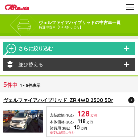
ヴェルファイアハイブリッドの中古車一覧
特選中古車【CARさっぽろ】
さらに絞り込む
並び替える
5
件中
1～5件表示
ヴェルファイアハイブリッド ZR 4WD 2500 5Dr
128
支払総額
(税込)
万円
118
本体価格
(税込)
万円
10
諸費用
(税込)
万円
※支払総額に含む