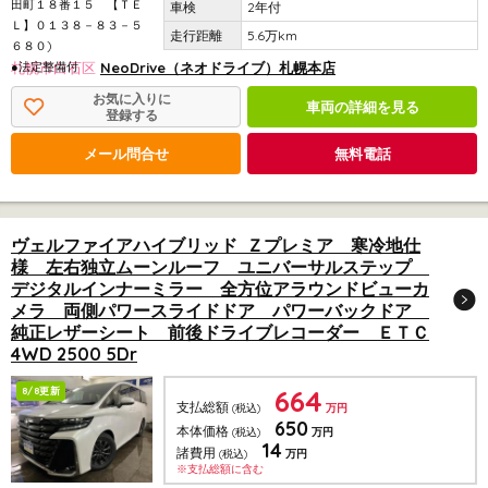
田町１８番１５ 【ＴＥ
2年付
Ｌ】０１３８－８３－５
5.6万km
６８０)
●法定整備付
札幌市白石区
NeoDrive（ネオドライブ）札幌本店
お気に入りに
車両の詳細を見る
登録する
メール問合せ
無料電話
ヴェルファイアハイブリッド Ｚプレミア 寒冷地仕
様 左右独立ムーンルーフ ユニバーサルステップ
デジタルインナーミラー 全方位アラウンドビューカ
メラ 両側パワースライドドア パワーバックドア
純正レザーシート 前後ドライブレコーダー ＥＴＣ
4WD 2500 5Dr
664
8/8更新
支払総額
(税込)
万円
650
本体価格
(税込)
万円
14
諸費用
(税込)
万円
※支払総額に含む