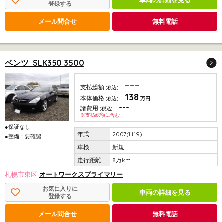
車両の詳細を見る
登録する
メール問合せ
無料電話
ベンツ SLK350 3500
---
支払総額
(税込)
138
本体価格
(税込)
万円
---
諸費用
(税込)
※支払総額に含む
●保証なし
2007(H.19)
●整備：要確認
新規
8万km
札幌市東区
オートワークスプライマリー
お気に入りに
車両の詳細を見る
登録する
メール問合せ
無料電話