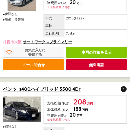
20
諸費用
(税込)
万円
※支払総額に含む
●保証なし
2010(H.22)
●整備：要確認
-
7万km
札幌市東区
オートワークスプライマリー
お気に入りに
車両の詳細を見る
登録する
メール問合せ
無料電話
ベンツ s400ハイブリッド 3500 4Dr
208
支払総額
(税込)
万円
188
本体価格
(税込)
万円
20
諸費用
(税込)
万円
※支払総額に含む
●保証なし