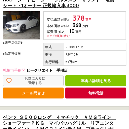
シート・1オーナー 正規輸入車 3000
378
支払総額
(税込)
万円
368
本体価格
(税込)
万円
10
諸費用
(税込)
万円
※支払総額に含む
●販売店保証付
2018(H.30)
●法定整備無
R9年5月
5.1万km
札幌市手稲区
ビークリエイト 手稲店
お気に入りに
車両の詳細を見る
登録する
メール問合せ
無料電話
ベンツ Ｓ５００ロング ４マチック ＡＭＧライン
ショーファーＰＫＧ マイバッハグリル リアエンタ
ーテイメント ＡＭＧ２１インチＡＷ ブラックレザ