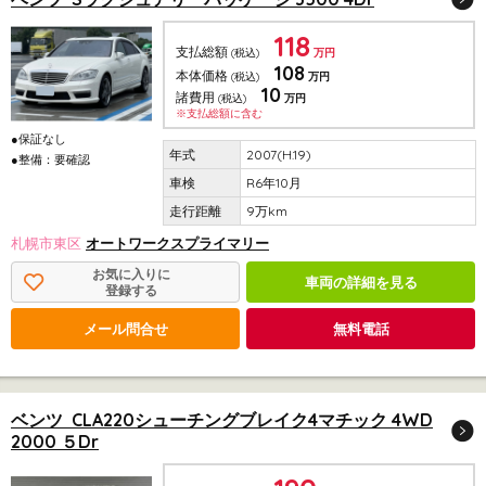
118
支払総額
(税込)
万円
108
本体価格
(税込)
万円
10
諸費用
(税込)
万円
※支払総額に含む
●保証なし
2007(H.19)
●整備：要確認
R6年10月
9万km
札幌市東区
オートワークスプライマリー
お気に入りに
車両の詳細を見る
登録する
メール問合せ
無料電話
ベンツ CLA220シューチングブレイク4マチック 4WD
2000 ５Dr