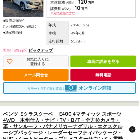
120
本体価格
(税込)
万円
10
諸費用
(税込)
万円
※支払総額に含む
●販売店保証付
2014(H.26)
(1ヵ月間1000km保証)
●法定整備付
R9年6月
6.5万km
札幌市白石区
ピックアップ
お気に入りに
車両の詳細を見る
登録する
メール問合せ
無料電話
オンライン商談
リモート見学で車を確認！
ベンツ Eクラスクーペ E400 4マティック スポーツ
4WD 本州仕入・ナビ・TV・B/T・全方位カメラ・
革・サンルーフ・パナメリカーナグリル・エクスクル
ーシブパッケージ・レーダーセーフティパッケージ・
HUD・シートヒーター・ブルメスターサウンド・電動