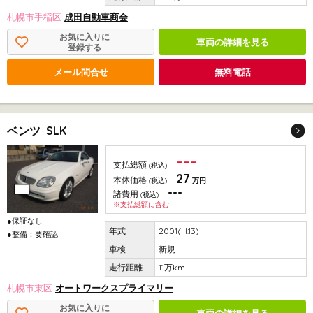
札幌市手稲区
成田自動車商会
お気に入りに
車両の詳細を見る
登録する
メール問合せ
無料電話
ベンツ SLK
---
支払総額
(税込)
27
本体価格
(税込)
万円
---
諸費用
(税込)
※支払総額に含む
●保証なし
2001(H.13)
●整備：要確認
新規
11万km
札幌市東区
オートワークスプライマリー
お気に入りに