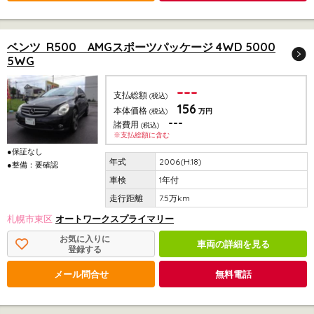
ベンツ R500 AMGスポーツパッケージ 4WD 5000
5WG
---
支払総額
(税込)
156
本体価格
(税込)
万円
---
諸費用
(税込)
※支払総額に含む
●保証なし
2006(H.18)
●整備：要確認
1年付
7.5万km
札幌市東区
オートワークスプライマリー
お気に入りに
車両の詳細を見る
登録する
メール問合せ
無料電話