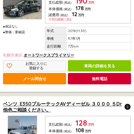
190
支払総額
(税込)
万円
178
本体価格
(税込)
万円
12
諸費用
(税込)
万円
※支払総額に含む
●保証なし
2018(H.30)
●整備：要確認
R7年1月
7万km
札幌市東区
オートワークスプライマリー
お気に入りに
車両の詳細を見る
登録する
メール問合せ
無料電話
ベンツ E350ブルーテックAVディーゼル ３０００ ５Dr
他色ご相談ください。
128
支払総額
(税込)
万円
108
本体価格
(税込)
万円