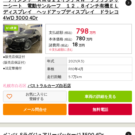
ーシート 電動サンルーフ １２．８インチ有機ＥＬ
ディスプレイ ヘッドアップディスプレイ ドラレコ
4WD 3000 4Dr
798
8/6更新
支払総額
(税込)
万円
780
本体価格
(税込)
万円
18
諸費用
(税込)
万円
※支払総額に含む
●販売店保証付
2021(R.3)
(販売店保証付)
●法定整備付
R10年4月
5.7万km
札幌市白石区
パストラルカーズ白石店
お気に入りに
車両の詳細を見る
登録する
メール問合せ
無料電話
ベンツ Sラグジュアリーパッケージ 3500 4Dr