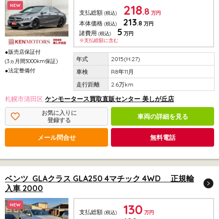
218
NEW
.8
支払総額
(税込)
万円
213
.8
本体価格
(税込)
万円
5
諸費用
(税込)
万円
※支払総額に含む
●販売店保証付
2015(H.27)
(3ヵ月間3000km保証)
●法定整備付
R8年11月
2.6万km
札幌市清田区
ケンモータース買取直販センター 美しが丘店
お気に入りに
車両の詳細を見る
登録する
メール問合せ
無料電話
ベンツ GLAクラス GLA250 4マチック 4WD 正規輸
入車 2000
130
NEW
支払総額
(税込)
万円