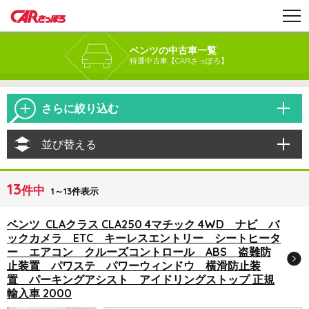
ベンツの中古車一覧
特選中古車【CARさっぽろ】
さらに絞り込む
並び替える
13
件中
1～13件表示
ベンツ CLAクラス CLA250 4マチック 4WD ナビ バ
ックカメラ ETC キーレスエントリー シートヒータ
ー エアコン クルーズコントロール ABS 盗難防
止装置 パワステ パワーウィンドウ 横滑防止装
置 パーキングアシスト アイドリングストップ 正規
輸入車 2000