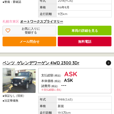
2014(H.26)
●整備：要確認
R6年8月
9万km
札幌市東区
オートワークスプライマリー
お気に入りに
車両の詳細を見る
登録する
メール問合せ
無料電話
ベンツ ゲレンデワーゲン 4WD 2300 3Dr
ASK
支払総額
(税込)
ASK
本体価格
(税込)
---
諸費用
(税込)
※支払総額に含む
●保証なし (現状)
1988(S.63)
●法定整備無
新規
19.5万km