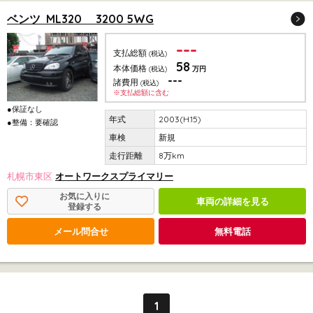
ベンツ ML320 3200 5WG
---
支払総額
(税込)
58
本体価格
(税込)
万円
---
諸費用
(税込)
※支払総額に含む
●保証なし
2003(H.15)
●整備：要確認
新規
8万km
札幌市東区
オートワークスプライマリー
お気に入りに
車両の詳細を見る
登録する
メール問合せ
無料電話
1