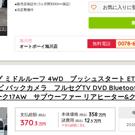
●販売店保証付
(3ヵ月間3000km保証)
お気に入りに
●法定整備付
旭川市
0078-
無料電話
オートボーイ旭川店
ロング ミドルルーフ 4WD プッシュスタート 
 バックカメラ フルセグTV DVD Bluet
ク17AW サブウーファー リアヒーター&クー
358
本体価格
支払総額
(税込)
万円
(税込)
12
370
諸費用
.3
(税込)
万円
.3
万円
2020
※支払総額に含む