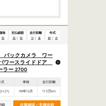
価格
支払総額
走行距離
年式
｜
安
高
｜
安
少
｜
多
新
｜
古
TV バックカメラ ワー
ー パワースライドドア
ー 2700
年式
車検
走行距離
(H.27)
R8年12月
11.5万km
登録
在庫確認／見積依頼