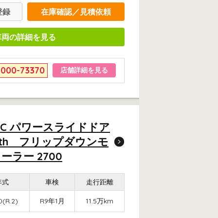
登録
在庫確認／見積依頼
車両の詳細を見る
6000-73370
店舗詳細を見る
ETC パワースライドドア
ooth フリップダウンモ
ラー 2700
年式
車検
走行距離
(R.2)
R9年1月
11.5万km