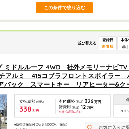
この条件で絞り込む
登録日
本体
並び替える
新着順
高
ロング ミドルルーフ 4WD 社外メモリーナビ
ンチアルミ 415コブラフロントスポイラ
アバック スマートキー リアヒーター&クーラ
326
本体価格
支払総額
(税込)
万円
(税込)
12
338
諸費用
(税込)
万円
万円
2015
※支払総額に含む
●販売店保証付
(3ヵ月間3000km保証)
お気に入りに