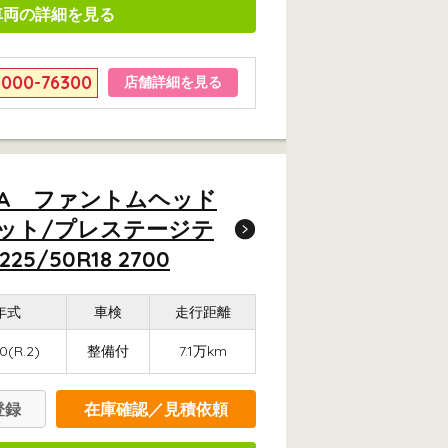
車両の詳細を見る
6000-76300
店舗詳細を見る
BRA ファントムヘッド
ネット/プレステージテ
50R18 2700
年式
車検
走行距離
0(R.2)
整備付
7.1万km
登録
在庫確認／見積依頼