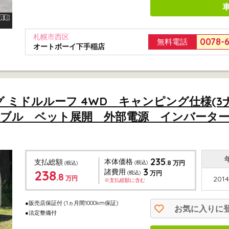
札幌市西区
0078-
無料電話
オートボーイ下手稲店
ロング ミドルルーフ 4WD キャンピング仕様(
テーブル ベット展開 外部電源 インバータ
235
本体価格
支払総額
.8
(税込)
万円
(税込)
3
238
諸費用
(税込)
万円
.8
万円
2014
※支払総額に含む
●販売店保証付
(1ヵ月間1000km保証)
お気に入りに
●法定整備付