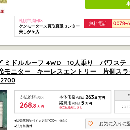
札幌市清田区
0078-
無料電話
ケンモータース買取直販センター
美しが丘店
ロング ミドルルーフ 4WD 10人乗り パワ
席モニター キーレスエントリー 片側スラ
700
263
本体価格
支払総額
.8
(税込)
万円
(税込)
5
268
諸費用
(税込)
万円
.8
万円
2012
※支払総額に含む
●販売店保証付
(1ヵ月間1000km保証)
お気に入りに
●法定整備付