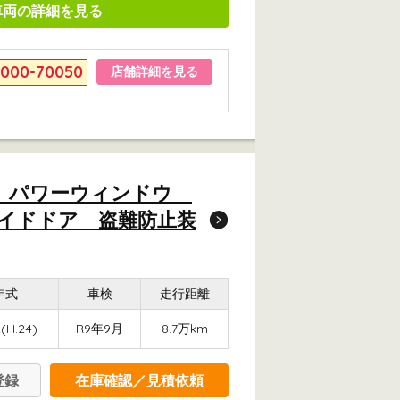
車両の詳細を見る
6000-70050
店舗詳細を見る
ステ パワーウィンドウ
イドドア 盗難防止装
年式
車検
走行距離
(H.24)
R9年9月
8.7万km
登録
在庫確認／見積依頼