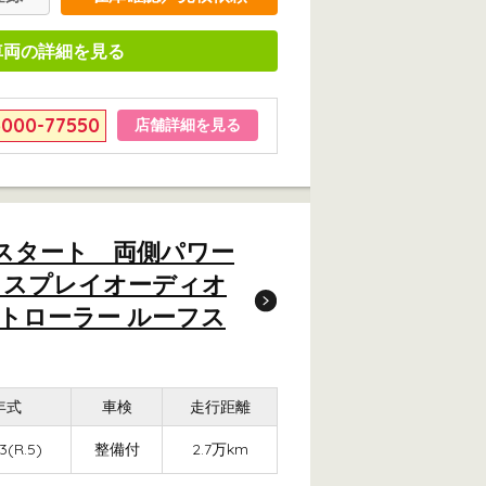
車両の詳細を見る
6000-77550
店舗詳細を見る
シュスタート 両側パワー
ディスプレイオーディオ
ントローラー ルーフス
年式
車検
走行距離
3(R.5)
整備付
2.7万km