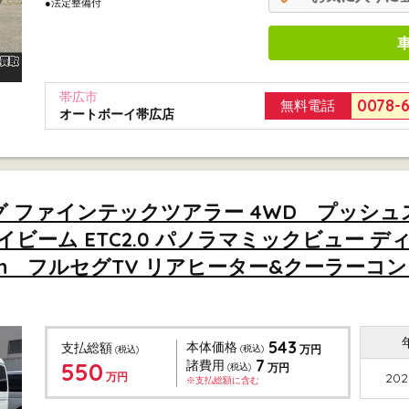
●法定整備付
帯広市
0078-
無料電話
オートボーイ帯広店
ロング ファインテックツアラー 4WD プッ
ビーム ETC2.0 パノラマミックビュー 
oth フルセグTV リアヒーター&クーラーコ
543
本体価格
支払総額
(税込)
万円
(税込)
7
550
諸費用
(税込)
万円
万円
202
※支払総額に含む