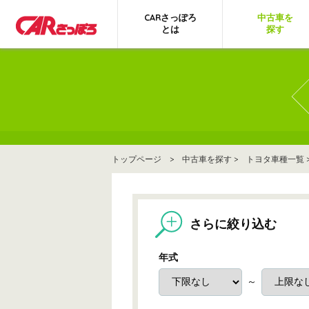
CARさっぽろ
中古車を
とは
探す
トップページ
>
中古車を探す
>
トヨタ車種一覧
さらに絞り込む
年式
～