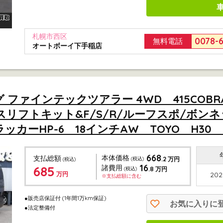
札幌市西区
0078-
無料電話
オートボーイ下手稲店
ロング ファインテックツアラー 4WD 415CO
リフトキット&F/S/R/ルーフスポ/ボン
ーHP-6 18インチAW TOYO H30 225/
668
本体価格
支払総額
.2
(税込)
万円
(税込)
16
685
諸費用
.8
(税込)
万円
万円
202
※支払総額に含む
●販売店保証付
(1年間1万km保証)
お気に入りに
●法定整備付