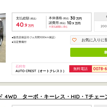
30
本体価格
支払総額
(税込)
万円
(税込)
10
40
諸費用
.9
(税込)
万円
.9
万円
200
※支払総額に含む
●販売店保証付
(1ヵ月間1000km保証)
お気に入りに
●法定整備付
石狩市
0078-
無料電話
AUTO CREST（オートクレスト）
ド 4WD ターボ・キーレス・HID・Tチェーン