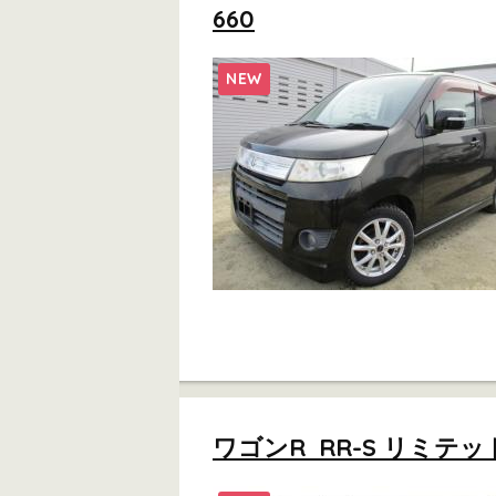
660
NEW
ワゴンR RR-S リミテッ