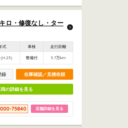
7万キロ・修復なし・ター
年式
車検
走行距離
1(H.23)
整備付
5.7万km
登録
在庫確認／見積依頼
車両の詳細を見る
6000-75840
店舗詳細を見る