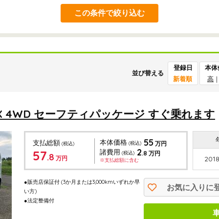
この条件で絞り込む
登録日
本体
並び替える
新着順
高
X 4WD セーフティパッケージ すぐ乗れます
55
本体価格
支払総額
(税込)
万円
(税込)
2
57
諸費用
.8
(税込)
万円
.8
万円
2018
※支払総額に含む
●販売店保証付
(3か月または3,000kmいずれか早
お気に入りに
い方)
●法定整備付