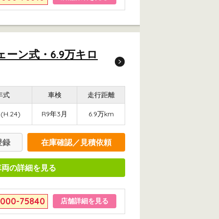
ェーン式・6.9万キロ
年式
車検
走行距離
(H.24)
R9年3月
6.9万km
登録
在庫確認／見積依頼
車両の詳細を見る
6000-75840
店舗詳細を見る