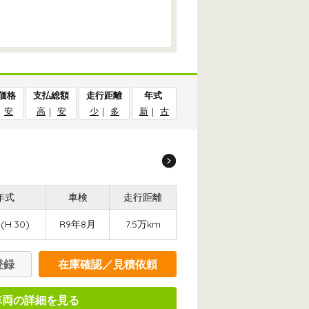
価格
支払総額
走行距離
年式
｜
安
高
｜
安
少
｜
多
新
｜
古
年式
車検
走行距離
(H.30)
R9年8月
7.5万km
登録
在庫確認／見積依頼
車両の詳細を見る