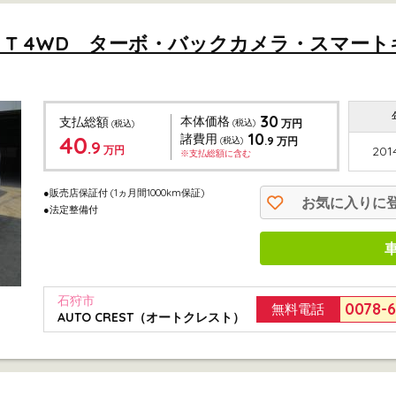
 T 4WD ターボ・バックカメラ・スマー
30
本体価格
支払総額
(税込)
万円
(税込)
10
40
諸費用
.9
(税込)
万円
.9
万円
201
※支払総額に含む
●販売店保証付
(1ヵ月間1000km保証)
お気に入りに
●法定整備付
石狩市
0078-
無料電話
AUTO CREST（オートクレスト）