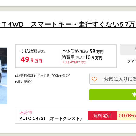
 T 4WD スマートキー・走行すくない5.
39
本体価格
支払総額
(税込)
万円
(税込)
10
49
諸費用
.9
(税込)
万円
.9
万円
201
※支払総額に含む
●販売店保証付
(1ヵ月間1000km保証)
お気に入りに
●法定整備付
石狩市
0078-
無料電話
AUTO CREST（オートクレスト）