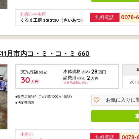
札幌市中央区
0078-
無料電話
くるま工房 saiatsu（さいあつ）
年11月市内コ・ミ・コ・ミ 660
28
本体価格
支払総額
(税込)
万円
(税込)
2
30
諸費用
(税込)
万円
万円
2010
※支払総額に含む
●販売店保証付
(1ヵ月間1000km保証)
お気に入りに
●法定整備無
小樽市
0078-
無料電話