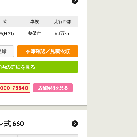
年式
車検
走行距離
9(H.21)
整備付
6.3万km
登録
在庫確認／見積依頼
車両の詳細を見る
6000-75840
店舗詳細を見る
式 660