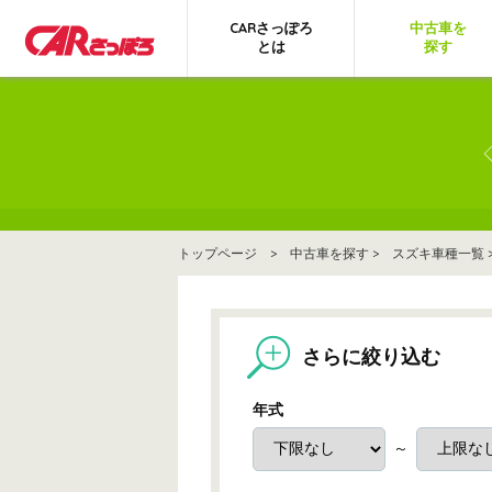
CARさっぽろ
中古車を
とは
探す
トップページ
>
中古車を探す
>
スズキ車種一覧
さらに絞り込む
年式
～