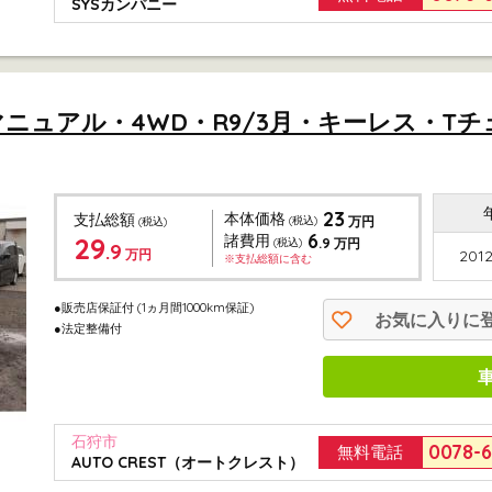
SYSカンパニー
速マニュアル・4WD・R9/3月・キーレス・Tチ
23
本体価格
支払総額
(税込)
万円
(税込)
6
29
諸費用
.9
(税込)
万円
.9
万円
2012
※支払総額に含む
●販売店保証付
(1ヵ月間1000km保証)
お気に入りに
●法定整備付
石狩市
0078-
無料電話
AUTO CREST（オートクレスト）