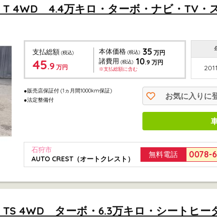
 T 4WD 4.4万キロ・ターボ・ナビ・TV
35
本体価格
支払総額
(税込)
万円
(税込)
10
45
諸費用
.9
(税込)
万円
.9
万円
201
※支払総額に含む
●販売店保証付
(1ヵ月間1000km保証)
お気に入りに
●法定整備付
石狩市
0078-
無料電話
AUTO CREST（オートクレスト）
 TS 4WD ターボ・6.3万キロ・シートヒ