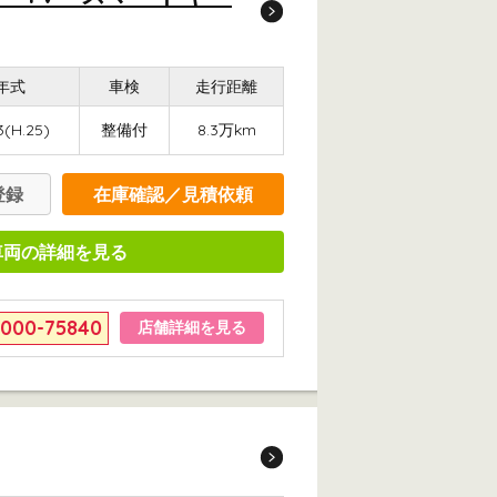
年式
車検
走行距離
3(H.25)
整備付
8.3万km
登録
在庫確認／見積依頼
車両の詳細を見る
6000-75840
店舗詳細を見る