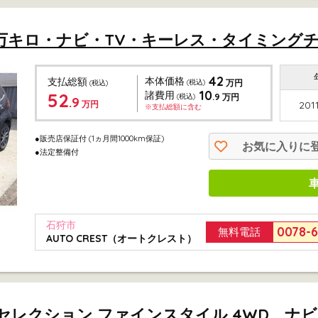
D 5万キロ・ナビ・TV・キーレス・タイミングチェ
42
本体価格
支払総額
(税込)
万円
(税込)
10
52
諸費用
.9
(税込)
万円
.9
万円
201
※支払総額に含む
●販売店保証付
(1ヵ月間1000km保証)
お気に入りに
●法定整備付
石狩市
0078-
無料電話
AUTO CREST（オートクレスト）
ートセレクション ファインスタイル 4WD ナ