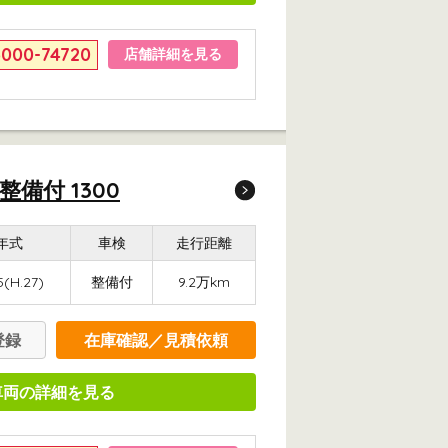
6000-74720
店舗詳細を見る
備付 1300
年式
車検
走行距離
5(H.27)
整備付
9.2万km
登録
在庫確認／見積依頼
車両の詳細を見る