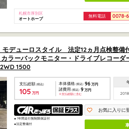
札幌市厚別区
0078-
無料電話
オートホープ
 モデューロスタイル 法定12ヵ月点検整備
正ナビ・カラーバックモニター・ドライブレコー
D 1500
96
本体価格
支払総額
(税込)
万円
(税込)
9
105
諸費用
(税込)
万円
万円
2018
※支払総額に含む
お気に入りに
● 1年間走行無制限保証付
●法定整備付