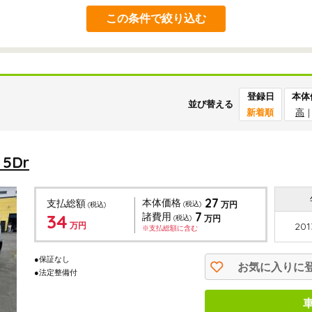
この条件で絞り込む
登録日
本体
並び替える
新着順
高
5Dr
27
本体価格
支払総額
(税込)
万円
(税込)
7
34
諸費用
(税込)
万円
万円
201
※支払総額に含む
●保証なし
お気に入りに
●法定整備付