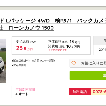
ッド Lパッケージ 4WD 検R9/1 バックカ
社 ローンカノウ 1500
13
本体価格
支払総額
(税込)
万円
(税込)
10
23
諸費用
.8
(税込)
万円
.8
万円
2014
※支払総額に含む
●販売店保証付
(1ヵ月間1000km保証)
お気に入りに
●法定整備無
空知郡南幌町
0078-
無料電話
AIオート