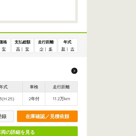
価格
支払総額
走行距離
年式
｜
安
高
｜
安
少
｜
多
新
｜
古
年式
車検
走行距離
3(H.25)
2年付
11.2万km
登録
在庫確認／見積依頼
車両の詳細を見る