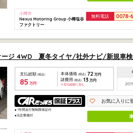
小樽市
0078-
無料電話
Nexus Motoring Group 小樽塩谷
ファクトリー
パッケージ 4WD 夏冬タイヤ/社外ナビ/新規車検整
72
本体価格
支払総額
(税込)
万円
(税込)
13
85
諸費用
(税込)
万円
万円
201
※支払総額に含む
お気に入りに
● 1年間走行無制限保証付
●法定整備付