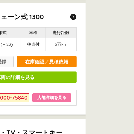
ーン式 1300
年式
車検
走行距離
1(H.23)
整備付
5万km
登録
在庫確認／見積依頼
車両の詳細を見る
6000-75840
店舗詳細を見る
ビ・TV・スマートキー