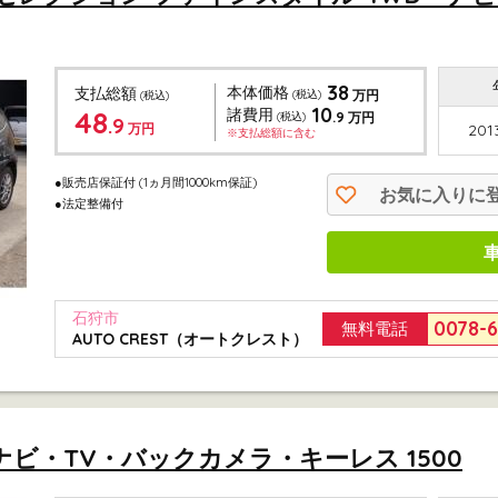
38
本体価格
支払総額
(税込)
万円
(税込)
10
48
諸費用
.9
(税込)
万円
.9
万円
201
※支払総額に含む
●販売店保証付
(1ヵ月間1000km保証)
お気に入りに
●法定整備付
石狩市
0078-
無料電話
AUTO CREST（オートクレスト）
D ナビ・TV・バックカメラ・キーレス 1500