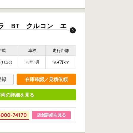
メラ BT クルコン エ
年式
車検
走行距離
(H.26)
R9年1月
18.4万km
登録
在庫確認／見積依頼
車両の詳細を見る
6000-74170
店舗詳細を見る