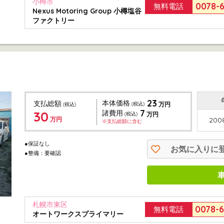
小樽市
0078-
無料電話
Nexus Motoring Group 小樽塩谷
ファクトリー
23
本体価格
支払総額
(税込)
万円
(税込)
7
30
諸費用
(税込)
万円
万円
200
※支払総額に含む
●保証なし
お気に入りに
●整備：要確認
札幌市東区
0078-
無料電話
オートワークスプライマリー