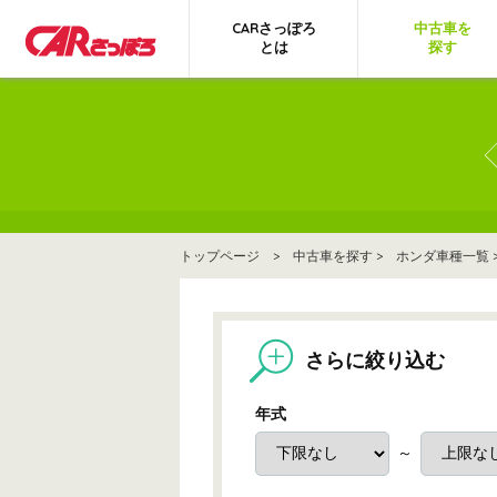
CARさっぽろ
中古車を
とは
探す
トップページ
>
中古車を探す
>
ホンダ車種一覧
さらに絞り込む
年式
～