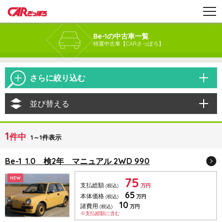
Be-1の中古車一覧
特選中古車【CARさっぽろ】
さらに絞り込む
並び替える
1
件中
1～1件表示
Be-1 1.0 検2年 マニュアル 2WD 990
75
NEW
支払総額
(税込)
万円
65
本体価格
(税込)
万円
10
諸費用
(税込)
万円
※支払総額に含む