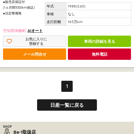
●販売店保証付
1988(S.63)
(1ヵ月間1000km保証)
●法定整備無
なし
14.5万km
空知郡南幌町
AIオート
お気に入りに
車両の詳細を見る
登録する
メール問合せ
無料電話
1
日産一覧に戻る
Be-1取扱店