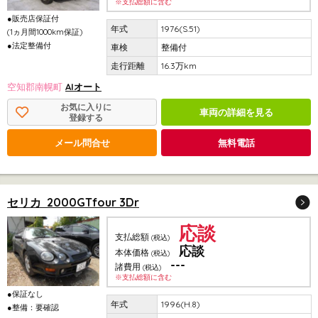
※支払総額に含む
●販売店保証付
1976(S.51)
(1ヵ月間1000km保証)
●法定整備付
整備付
16.3万km
空知郡南幌町
AIオート
お気に入りに
車両の詳細を見る
登録する
メール問合せ
無料電話
セリカ 2000GTfour 3Dr
応談
支払総額
(税込)
応談
本体価格
(税込)
---
諸費用
(税込)
※支払総額に含む
●保証なし
1996(H.8)
●整備：要確認