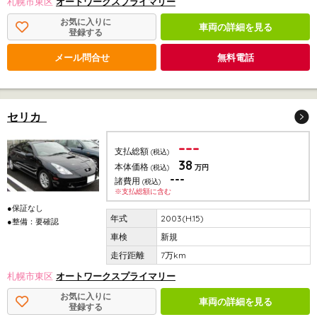
札幌市東区
オートワークスプライマリー
お気に入りに
車両の詳細を見る
登録する
メール問合せ
無料電話
セリカ
---
支払総額
(税込)
38
本体価格
(税込)
万円
---
諸費用
(税込)
※支払総額に含む
●保証なし
2003(H.15)
●整備：要確認
新規
7万km
札幌市東区
オートワークスプライマリー
お気に入りに
車両の詳細を見る
登録する