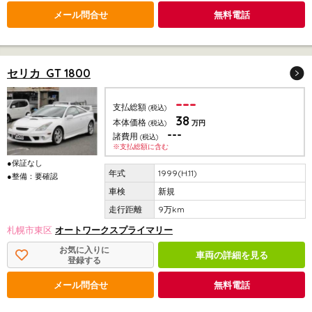
メール問合せ
無料電話
セリカ GT 1800
---
支払総額
(税込)
38
本体価格
(税込)
万円
---
諸費用
(税込)
※支払総額に含む
●保証なし
1999(H.11)
●整備：要確認
新規
9万km
札幌市東区
オートワークスプライマリー
お気に入りに
車両の詳細を見る
登録する
メール問合せ
無料電話