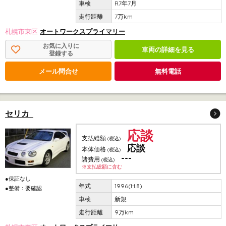
R7年7月
7万km
札幌市東区
オートワークスプライマリー
お気に入りに
車両の詳細を見る
登録する
メール問合せ
無料電話
セリカ
応談
支払総額
(税込)
応談
本体価格
(税込)
---
諸費用
(税込)
※支払総額に含む
●保証なし
1996(H.8)
●整備：要確認
新規
9万km