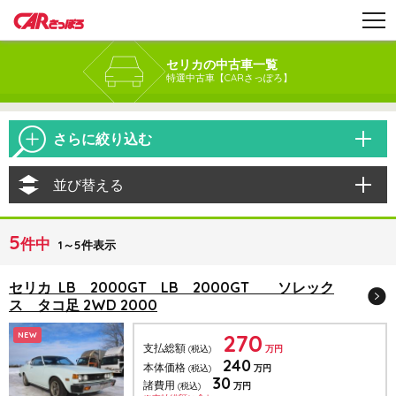
セリカの中古車一覧
特選中古車【CARさっぽろ】
さらに絞り込む
並び替える
5
件中
1～5件表示
セリカ LB 2000GT LB 2000GT ソレック
ス タコ足 2WD 2000
270
NEW
支払総額
(税込)
万円
240
本体価格
(税込)
万円
30
諸費用
(税込)
万円