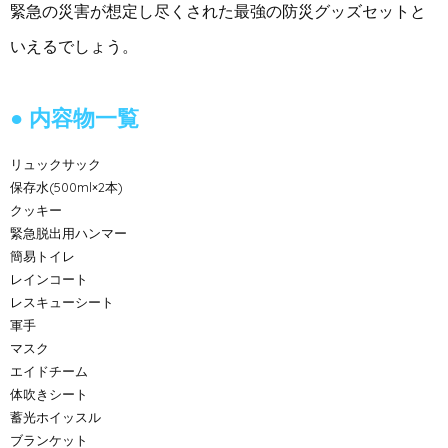
緊急の災害が想定し尽くされた最強の防災グッズセットと
いえるでしょう。
内容物一覧
リュックサック
保存水(500ml×2本)
クッキー
緊急脱出用ハンマー
簡易トイレ
レインコート
レスキューシート
軍手
マスク
エイドチーム
体吹きシート
蓄光ホイッスル
ブランケット