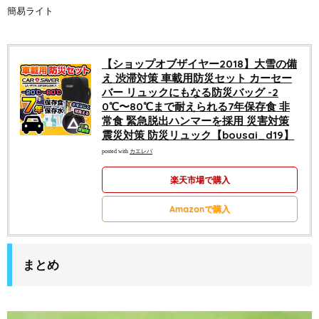
簡易ライト
【ショップオブザイヤー2018】大雪の備
え 渋滞対策 車載用防災セット カーセー
バー リュックにもなる防災バッグ -2
0℃〜80℃まで耐えられる7年保存食 非
常食 緊急脱出ハンマーを採用 災害対策
震災対策 防災リュック【bousai_d19】
posted with
カエレバ
楽天市場で購入
Amazonで購入
まとめ