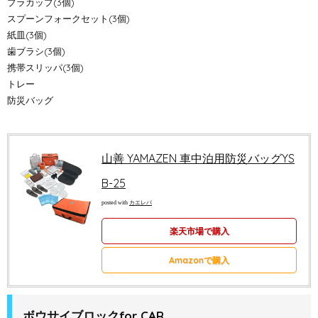
プラカップ(3個)
スプーンフォークセット(3個)
紙皿(3個)
歯ブラシ(3個)
携帯スリッパ(3個)
トレー
防災バッグ
山善 YAMAZEN 車中泊用防災バッグYS
B-25
posted with
カエレバ
楽天市場で購入
Amazonで購入
ボウサイブロックfor CAR