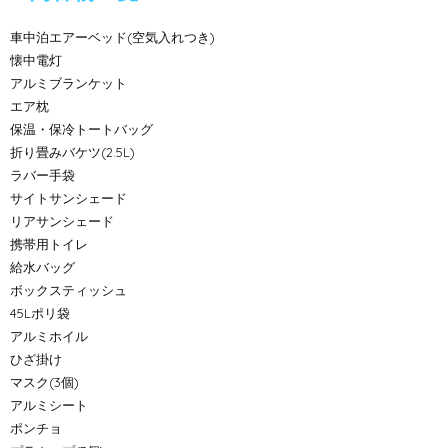
車中泊エアーベッド(空気入れつき)
懐中電灯
アルミブランケット
エア枕
保温・保冷トートバッグ
折り畳みバケツ(2.5L)
ラバー手袋
サイトサンシェード
リアサンシェード
携帯用トイレ
給水バッグ
ボックスティッシュ
45Lポリ袋
アルミホイル
ひざ掛け
マスク(3個)
アルミシート
ポンチョ