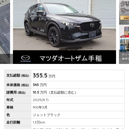
ディ
徹底
355.5
支払総額
(税込)
万円
本体価格
345
万円
(税込)
諸費用
10.5
万円
（支払総額に含む）
(税込)
年式
2025(R.7)
車検
R10年3月
色
ジェットブラック
走行距離
1.3万km