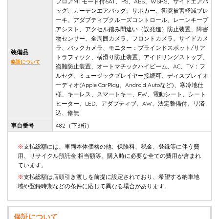
フロアMTモード付6AT、PS、ABS、WSRS、サイドエアバ
ッグ、カーテンエアバッグ、サポカー、衝突被害軽減ブレ
ーキ、アダプティブクルーズコントロール、レーンキープ
アシスト、アクセル踏み間違い（誤発進）防止装置、障害
物センサー、全周囲カメラ、フロントカメラ、サイドカメ
ラ、バックカメラ、モニター：ブラインドスポット/リア
装備品
トラフィック、横滑り防止装置、アイドリングストップ、
略語について
盗難防止装置、オートマチックハイビーム、AC、TV：フ
ルセグ、ミュージックプレイヤー接続可、ディスプレイオ
ーディオ(Apple CarPlay、Android Autoなど)、寒冷地仕
様、キーレス、スマートキー、PW、電動シート、シート
ヒーター、LED、アダプティブ、AW、法定整備付、リ済
込、修無
車台番号
482（下3桁）
※
支払総額には、車両本体価格の他、保険料、税金、登録等に伴う費
用、リサイクル預託金 相当額等、購入時に必要な全ての費用が含まれ
ています。
※
支払総額は店頭引き渡しを前提に設定されており、希望する納車地
域や登録時期などの条件に応じて異なる場合があります。
保証について