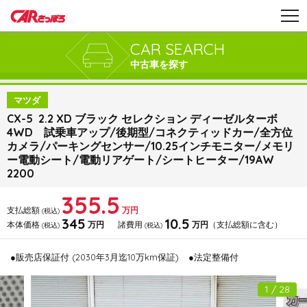
CAR SEARCH
中古車を探す
マツダ
CX-5 2.2 XD ブラック セレクション ディーゼルターボ
4WD 試乗車アップ/後期型/コネクティッドカー/全方位
カメラ/パーキングセンサー/10.25インチモニター/メモリ
ー電動シート/電動リアゲート/シートヒーター/19AW
2200
355.5
支払総額
万円
(税込)
345
10.5
本体価格
万円
諸費用
万円
（支払総額に含む）
(税込)
(税込)
●販売店保証付 (2030年3月迄10万km保証)
●法定整備付
1 / 28