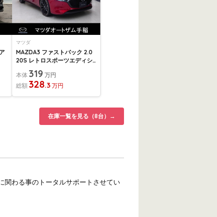
マツダ
ピア
MAZDA3 ファストバック 2.0
20S レトロスポーツエディシ
ョン 4WD...
319
本体
万円
328
.3
総額
万円
在庫一覧を見る（8台）→
に関わる事のトータルサポートさせてい