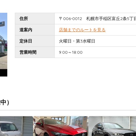
住所
〒006-0012 札幌市手稲区富丘2条5丁目
道案内
店舗までのルートを見る
定休日
火曜日・第3水曜日
営業時間
9:00～18:00
載中）