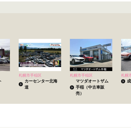
札幌市手稲区
札幌市手稲区
札幌
イト
カーセンター北海
マツダオートザム
成
道
手稲（中古車販
売）