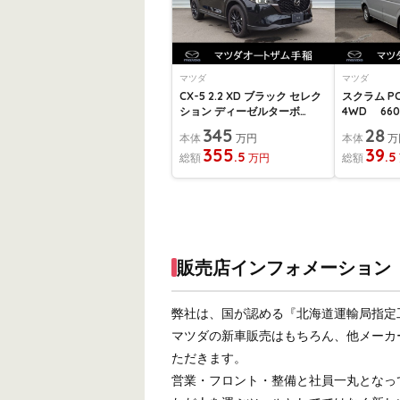
マツダ
マツダ
CX-5 2.2 XD ブラック セレク
スクラム P
ション ディーゼルターボ
4WD 660
4WD 試乗車...
345
28
本体
万円
本体
万
355
39
.5
.5
総額
万円
総額
販売店インフォメーション
弊社は、国が認める『北海道運輸局指定
マツダの新車販売はもちろん、他メーカ
ただきます。
営業・フロント・整備と社員一丸となっ