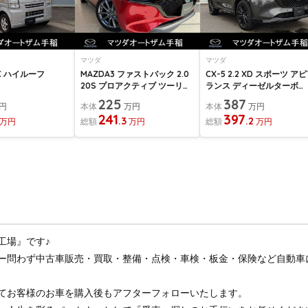
マツダ
マツダ
C ハイルーフ
MAZDA3 ファストバック 2.0
CX-5 2.2 XD スポーツ ア
20S プロアクティブ ツーリン
ランス ディーゼルターボ
グ セレク...
4WD 登録済...
225
387
円
本体
万円
本体
万円
241
397
.3
.2
万円
総額
万円
総額
万円
工場』です♪
ー問わず中古車販売・買取・整備・点検・車検・板金・保険など自動車
てお客様のお車を購入後もアフターフォローいたします。