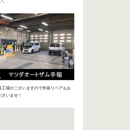
い。
装工場がございますので外装リペアもお
ださいませ！