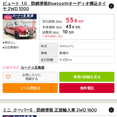
ビュート 1.0 防錆塗装Bluetoothオーディオ積込タイ
ヤ 2WD 1000
53
NEW
.8
支払総額
(税込)
万円
43
.8
本体価格
(税込)
万円
10
諸費用
(税込)
万円
※支払総額に含む
●保証なし
1995(H.7)
●法定整備付
整備付
15.4万km
札幌市東区
カードゥ北海道
お気に入りに
車両の詳細を見る
登録する
メール問合せ
無料電話
ミニ クーパーS 防錆塗装 正規輸入車 2WD 1600