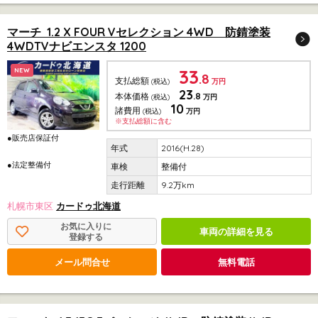
マーチ 1.2 X FOUR Vセレクション 4WD 防錆塗装
4WDTVナビエンスタ 1200
33
NEW
.8
支払総額
(税込)
万円
23
.8
本体価格
(税込)
万円
10
諸費用
(税込)
万円
※支払総額に含む
●販売店保証付
2016(H.28)
●法定整備付
整備付
9.2万km
札幌市東区
カードゥ北海道
お気に入りに
車両の詳細を見る
登録する
メール問合せ
無料電話