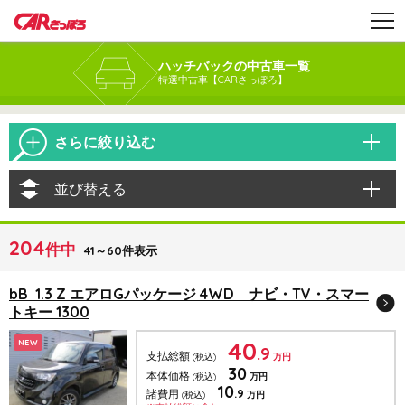
ハッチバックの中古車一覧
特選中古車【CARさっぽろ】
さらに絞り込む
並び替える
204
件中
41～60件表示
bB 1.3 Z エアロGパッケージ 4WD ナビ・TV・スマー
トキー 1300
40
NEW
.9
支払総額
(税込)
万円
30
本体価格
(税込)
万円
10
.9
諸費用
(税込)
万円