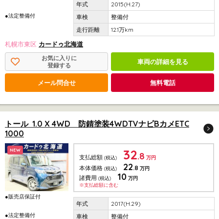
2015(H.27)
●法定整備付
整備付
12.1万km
札幌市東区
カードゥ北海道
お気に入りに
車両の詳細を見る
登録する
メール問合せ
無料電話
トール 1.0 X 4WD 防錆塗装4WDTVナビBカメETC
1000
32
NEW
.8
支払総額
(税込)
万円
22
.8
本体価格
(税込)
万円
10
諸費用
(税込)
万円
※支払総額に含む
●販売店保証付
2017(H.29)
●法定整備付
整備付