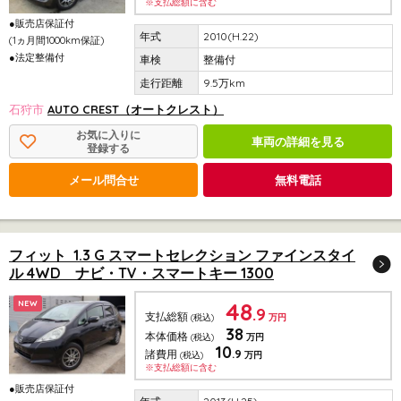
※支払総額に含む
●販売店保証付
2010(H.22)
(1ヵ月間1000km保証)
●法定整備付
整備付
9.5万km
石狩市
AUTO CREST（オートクレスト）
お気に入りに
車両の詳細を見る
登録する
メール問合せ
無料電話
フィット 1.3 G スマートセレクション ファインスタイ
ル 4WD ナビ・TV・スマートキー 1300
48
NEW
.9
支払総額
(税込)
万円
38
本体価格
(税込)
万円
10
.9
諸費用
(税込)
万円
※支払総額に含む
●販売店保証付