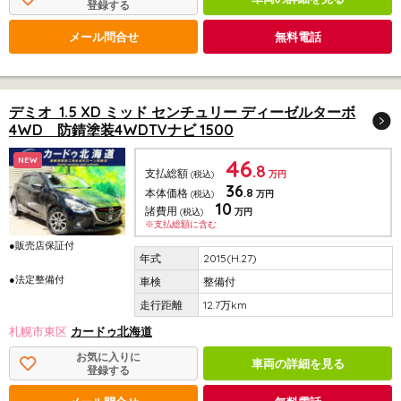
登録する
メール問合せ
無料電話
デミオ 1.5 XD ミッド センチュリー ディーゼルターボ
4WD 防錆塗装4WDTVナビ 1500
46
NEW
.8
支払総額
(税込)
万円
36
.8
本体価格
(税込)
万円
10
諸費用
(税込)
万円
※支払総額に含む
●販売店保証付
2015(H.27)
●法定整備付
整備付
12.7万km
札幌市東区
カードゥ北海道
お気に入りに
車両の詳細を見る
登録する