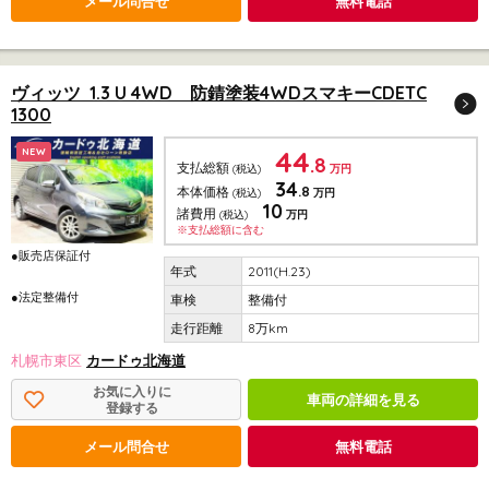
メール問合せ
無料電話
ヴィッツ 1.3 U 4WD 防錆塗装4WDスマキーCDETC
1300
44
NEW
.8
支払総額
(税込)
万円
34
.8
本体価格
(税込)
万円
10
諸費用
(税込)
万円
※支払総額に含む
●販売店保証付
2011(H.23)
●法定整備付
整備付
8万km
札幌市東区
カードゥ北海道
お気に入りに
車両の詳細を見る
登録する
メール問合せ
無料電話