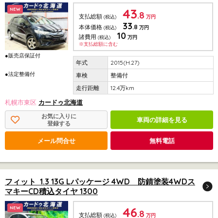
43
NEW
.8
支払総額
(税込)
万円
33
.8
本体価格
(税込)
万円
10
諸費用
(税込)
万円
※支払総額に含む
●販売店保証付
2015(H.27)
●法定整備付
整備付
12.4万km
札幌市東区
カードゥ北海道
お気に入りに
車両の詳細を見る
登録する
メール問合せ
無料電話
フィット 1.3 13G Lパッケージ 4WD 防錆塗装4WDス
マキーCD積込タイヤ 1300
46
NEW
.8
支払総額
(税込)
万円