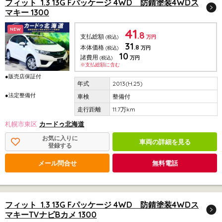
フィット 1.3 13G Fパッケージ 4WD 防錆塗装4WDス
マキー 1300
41
NEW
.8
支払総額
(税込)
万円
31
.8
本体価格
(税込)
万円
10
諸費用
(税込)
万円
※支払総額に含む
●販売店保証付
2013(H.25)
●法定整備付
整備付
11.7万km
札幌市東区
カードゥ北海道
お気に入りに
車両の詳細を見る
登録する
メール問合せ
無料電話
フィット 1.3 13G Fパッケージ 4WD 防錆塗装4WDス
マキーTVナビBカメ 1300