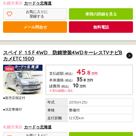
札幌市東区
カードゥ北海道
お気に入りに
車両の詳細を見る
登録する
メール問合せ
無料電話
スペイド 1.5 F 4WD 防錆塗装4WDキーレスTVナビB
カメETC 1500
45
NEW
.8
支払総額
(税込)
万円
35
.8
本体価格
(税込)
万円
10
諸費用
(税込)
万円
※支払総額に含む
●販売店保証付
2013(H.25)
●法定整備付
整備付
12.5万km
札幌市東区
カードゥ北海道
お気に入りに