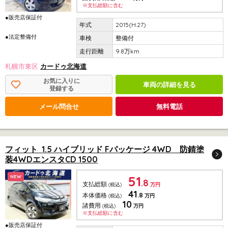
※支払総額に含む
●販売店保証付
2015(H.27)
●法定整備付
整備付
9.8万km
札幌市東区
カードゥ北海道
お気に入りに
車両の詳細を見る
登録する
メール問合せ
無料電話
フィット 1.5 ハイブリッド Fパッケージ 4WD 防錆塗
装4WDエンスタCD 1500
51
NEW
.8
支払総額
(税込)
万円
41
.8
本体価格
(税込)
万円
10
諸費用
(税込)
万円
※支払総額に含む
●販売店保証付