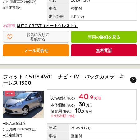
2013(H.25)
(1ヵ月間1000km保証)
●法定整備付
整備付
8.3万km
石狩市
AUTO CREST（オートクレスト）
お気に入りに
車両の詳細を見る
登録する
メール問合せ
無料電話
フィット 1.5 RS 4WD ナビ・TV・バックカメラ・キ
ーレス 1500
40
NEW
.9
支払総額
(税込)
万円
30
本体価格
(税込)
万円
10
.9
諸費用
(税込)
万円
※支払総額に含む
●販売店保証付
2009(H.21)
(1ヵ月間1000km保証)
●法定整備付
整備付