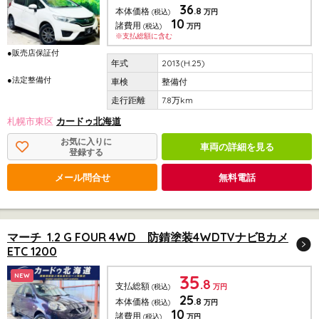
36
.8
本体価格
(税込)
万円
10
諸費用
(税込)
万円
※支払総額に含む
●販売店保証付
2013(H.25)
●法定整備付
整備付
7.8万km
札幌市東区
カードゥ北海道
お気に入りに
車両の詳細を見る
登録する
メール問合せ
無料電話
マーチ 1.2 G FOUR 4WD 防錆塗装4WDTVナビBカメ
ETC 1200
35
NEW
.8
支払総額
(税込)
万円
25
.8
本体価格
(税込)
万円
10
諸費用
(税込)
万円