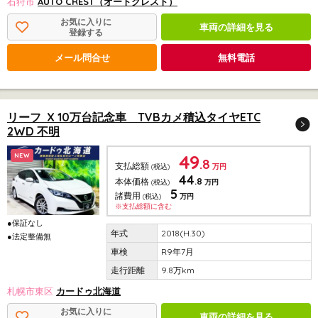
石狩市
AUTO CREST（オートクレスト）
お気に入りに
車両の詳細を見る
登録する
メール問合せ
無料電話
リーフ X 10万台記念車 TVBカメ積込タイヤETC
2WD 不明
49
NEW
.8
支払総額
(税込)
万円
44
.8
本体価格
(税込)
万円
5
諸費用
(税込)
万円
※支払総額に含む
●保証なし
2018(H.30)
●法定整備無
R9年7月
9.8万km
札幌市東区
カードゥ北海道
お気に入りに
車両の詳細を見る