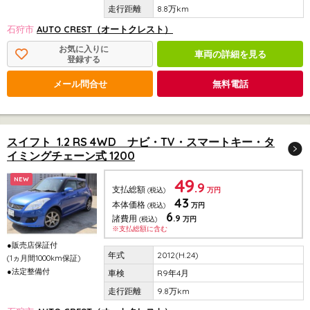
8.8万km
石狩市
AUTO CREST（オートクレスト）
お気に入りに
車両の詳細を見る
登録する
メール問合せ
無料電話
スイフト 1.2 RS 4WD ナビ・TV・スマートキー・タ
イミングチェーン式 1200
49
NEW
.9
支払総額
(税込)
万円
43
本体価格
(税込)
万円
6
.9
諸費用
(税込)
万円
※支払総額に含む
●販売店保証付
2012(H.24)
(1ヵ月間1000km保証)
●法定整備付
R9年4月
9.8万km