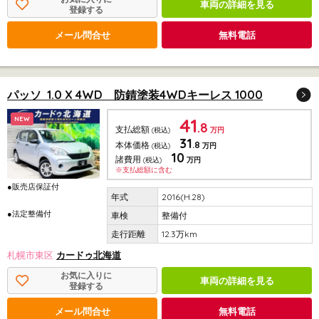
車両の詳細を見る
登録する
メール問合せ
無料電話
パッソ 1.0 X 4WD 防錆塗装4WDキーレス 1000
41
NEW
.8
支払総額
(税込)
万円
31
.8
本体価格
(税込)
万円
10
諸費用
(税込)
万円
※支払総額に含む
●販売店保証付
2016(H.28)
●法定整備付
整備付
12.3万km
札幌市東区
カードゥ北海道
お気に入りに
車両の詳細を見る
登録する
メール問合せ
無料電話