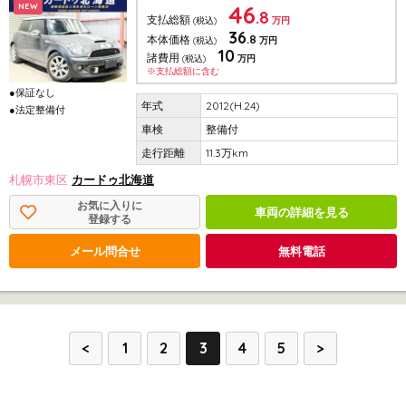
46
NEW
.8
支払総額
(税込)
万円
36
.8
本体価格
(税込)
万円
10
諸費用
(税込)
万円
※支払総額に含む
●保証なし
2012(H.24)
●法定整備付
整備付
11.3万km
札幌市東区
カードゥ北海道
お気に入りに
車両の詳細を見る
登録する
メール問合せ
無料電話
<
1
2
3
4
5
>