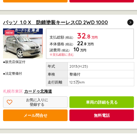
パッソ 1.0 X 防錆塗装キーレスCD 2WD 1000
32
NEW
.8
支払総額
(税込)
万円
22
.8
本体価格
(税込)
万円
10
諸費用
(税込)
万円
※支払総額に含む
●販売店保証付
2013(H.25)
●法定整備付
整備付
12.5万km
札幌市東区
カードゥ北海道
お気に入りに
車両の詳細を見る
登録する
メール問合せ
無料電話