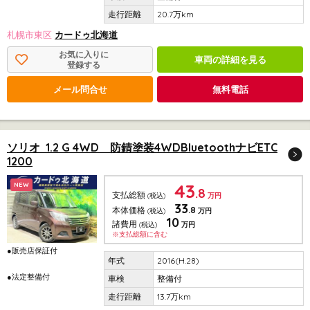
20.7万km
札幌市東区
カードゥ北海道
お気に入りに
車両の詳細を見る
登録する
メール問合せ
無料電話
ソリオ 1.2 G 4WD 防錆塗装4WDBluetoothナビETC
1200
43
NEW
.8
支払総額
(税込)
万円
33
.8
本体価格
(税込)
万円
10
諸費用
(税込)
万円
※支払総額に含む
●販売店保証付
2016(H.28)
●法定整備付
整備付
13.7万km